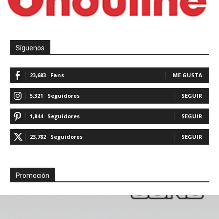
Síguenos
23,683
Fans
ME GUSTA
5,321
Seguidores
SEGUIR
1,844
Seguidores
SEGUIR
23,782
Seguidores
SEGUIR
Promoción