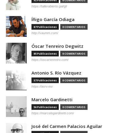
92 Publicaciones
0 COMENTARIOS
https://tallerabierto.gal/gl/
Íñigo García Odiaga
87 Publicaciones
0 COMENTARIOS
http://vaumm.com/
Óscar Tenreiro Degwitz
85 Publicaciones
0 COMENTARIOS
https://oscartenreiro.com/
Antonio S. Río Vázquez
57 Publicaciones
0 COMENTARIOS
https://asrv.es/
Marcelo Gardinetti
56 Publicaciones
0 COMENTARIOS
https://marcelogardinetti.com/
José del Carmen Palacios Aguilar