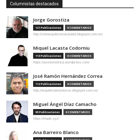
Columnistas destacados
Jorge Gorostiza
121 Publicaciones
0 COMENTARIOS
http://cinearquitecturaciudad.blogspot.com.es/
Miquel Lacasta Codorniu
113 Publicaciones
0 COMENTARIOS
https://axonometrica.wordpress.com/
José Ramón Hernández Correa
112 Publicaciones
0 COMENTARIOS
http://arquitectamoslocos.blogspot.com.es/
Miguel Ángel Díaz Camacho
95 Publicaciones
0 COMENTARIOS
https://madc.xyz/
Ana Barreiro Blanco