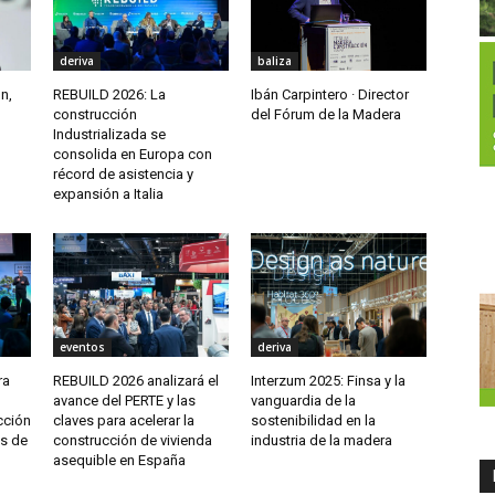
deriva
baliza
n,
REBUILD 2026: La
Ibán Carpintero · Director
construcción
del Fórum de la Madera
Industrializada se
consolida en Europa con
récord de asistencia y
expansión a Italia
eventos
deriva
ra
REBUILD 2026 analizará el
Interzum 2025: Finsa y la
avance del PERTE y las
vanguardia de la
cción
claves para acelerar la
sostenibilidad en la
ás de
construcción de vivienda
industria de la madera
asequible en España