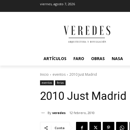
viernes, agosto 7, 2026
ARTÍCULOS
FARO
OBRAS
NASA
Inicio
eventos
2010 Just Madrid
eventos
ferias
2010 Just Madrid
By
veredes
12 febrero, 2010
Cuota