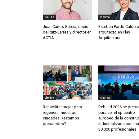
baliza
baliza
Juan Carlos García, socio
Esteban Pardo Calderó
de Ruiz-Larrea y director en
arquitecto en Play
ACTIA
Arquitectura
deriva
deriva
Rehabilitar mejor para
Rebuild 2026 se prepa
regenerar nuestras
para ser el epicentro
ciudades: ¿estamos
europeo de la constru
preparados?
industrializada con m
30.000 profesionales