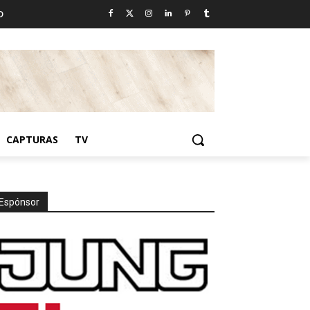
D
CAPTURAS
TV
Espónsor