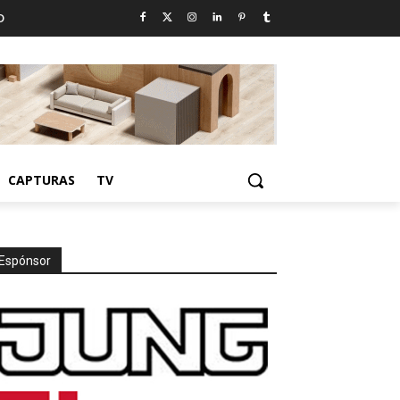
D
CAPTURAS
TV
Espónsor