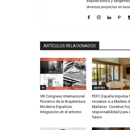
arquitectónica y tangentes
diversos proyectos en busc
ARTÍCULOS RELACIONADOS
tv
aparejo
VIII Congreso Internacional
PEFC España impulsa l
Pioneros de la Arquitectura
iniciativa «La Madera d
Moderna Española:
Mañana»: Construir ho
Integración en el entorno
responsabilidad para 
futuro