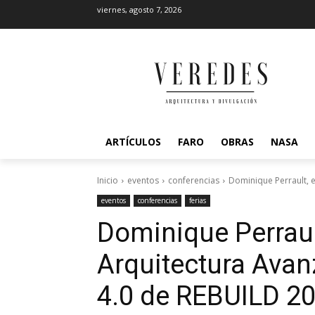
viernes, agosto 7, 2026
ARTÍCULOS
FARO
OBRAS
NASA
Inicio
eventos
conferencias
Dominique Perrault, e
eventos
conferencias
ferias
Dominique Perraul
Arquitectura Avan
4.0 de REBUILD 2