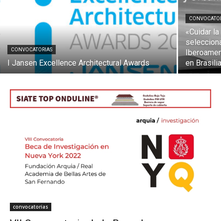
CONVOCATO
«Cuidar la
selecciona
CONVOCATORIAS
Iberoamer
[:]
I Jansen Excellence Architectural Awards
en Brasili
convocatorias