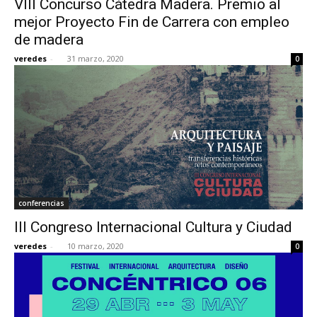
VIII Concurso Cátedra Madera. Premio al
mejor Proyecto Fin de Carrera con empleo
de madera
veredes
-
31 marzo, 2020
0
conferencias
III Congreso Internacional Cultura y Ciudad
veredes
-
10 marzo, 2020
0