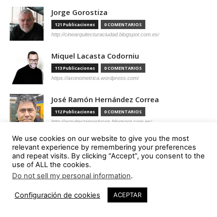
Jorge Gorostiza
121 Publicaciones
0 COMENTARIOS
http://cinearquitecturaciudad.blogspot.com.es/
Miquel Lacasta Codorniu
113 Publicaciones
0 COMENTARIOS
https://axonometrica.wordpress.com/
José Ramón Hernández Correa
112 Publicaciones
0 COMENTARIOS
http://arquitectamoslocos.blogspot.com.es/
We use cookies on our website to give you the most
Miguel Ángel Díaz Camacho
relevant experience by remembering your preferences
and repeat visits. By clicking “Accept”, you consent to the
95 Publicaciones
0 COMENTARIOS
use of ALL the cookies.
https://madc.xyz/
Do not sell my personal information
.
Ana Barreiro Blanco
Configuración de cookies
ACEPTAR
92 Publicaciones
0 COMENTARIOS
https://tallerabierto.gal/gl/