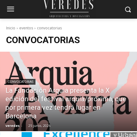
Inicio
eventos
convocatorias
CONVOCATORIAS
CONVOCATORIAS
La Fundación Arquia presenta la X
edición del festival arquia/próxima, que
por primera vez tendrá lugar en
Barcelona
veredes
-
25 junio, 2026