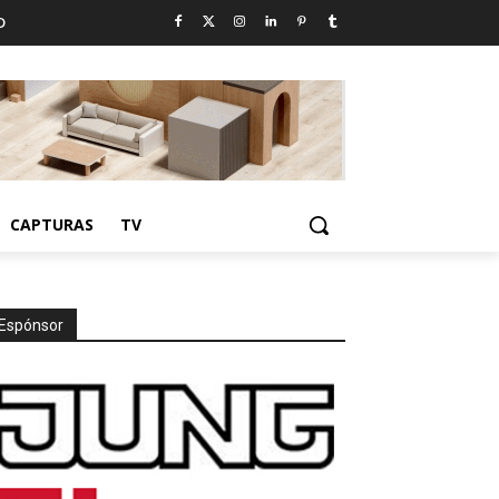
D
CAPTURAS
TV
Espónsor