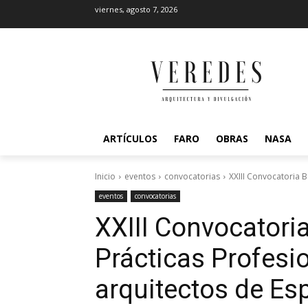
viernes, agosto 7, 2026
ARTÍCULOS
FARO
OBRAS
NASA
Inicio
eventos
convocatorias
XXIII Convocatoria B
eventos
convocatorias
XXIII Convocatori
Prácticas Profesi
arquitectos de Es