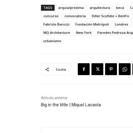
TAGS
arquia/próxima
arquitectura
beca
C
concurso
convocatoria
Diller Scofidio + Renfro
Fabrizio Barozzi
Fundación Metrópoli
Londres
MQ Architecture
New York
Paredes Pedrosa Arqu
urbanismo
Cuota
Artículo anterior
Big in the little | Miquel Lacasta