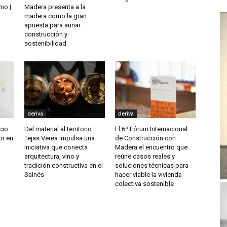
mo |
Madera presenta a la
madera como la gran
apuesta para aunar
construcción y
sostenibilidad
deriva
deriva
cio
Del material al territorio:
El 6º Fórum Internacional
or en
Tejas Verea impulsa una
de Construcción con
iniciativa que conecta
Madera el encuentro que
arquitectura, vino y
reúne casos reales y
tradición constructiva en el
soluciones técnicas para
Salnés
hacer viable la vivienda
colectiva sostenible