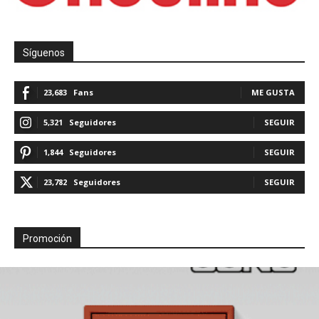
Síguenos
23,683
Fans
ME GUSTA
5,321
Seguidores
SEGUIR
1,844
Seguidores
SEGUIR
23,782
Seguidores
SEGUIR
Promoción