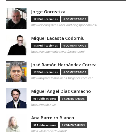
Jorge Gorostiza
121 Publicaciones
0 COMENTARIOS
http://cinearquitecturaciudad.blogspot.com.es/
Miquel Lacasta Codorniu
113 Publicaciones
0 COMENTARIOS
https://axonometrica.wordpress.com/
José Ramón Hernández Correa
112 Publicaciones
0 COMENTARIOS
http://arquitectamoslocos.blogspot.com.es/
Miguel Ángel Díaz Camacho
95 Publicaciones
0 COMENTARIOS
https://madc.xyz/
Ana Barreiro Blanco
92 Publicaciones
0 COMENTARIOS
https://tallerabierto.gal/gl/