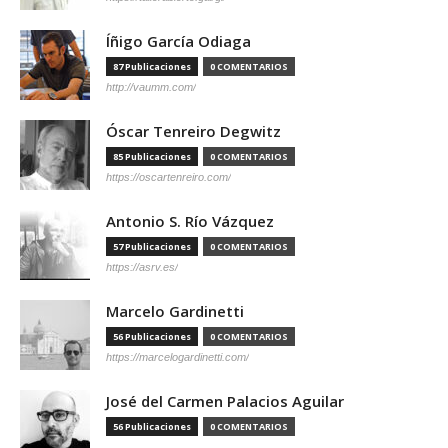
Íñigo García Odiaga
87 Publicaciones
0 COMENTARIOS
http://vaumm.com/
Óscar Tenreiro Degwitz
85 Publicaciones
0 COMENTARIOS
https://oscartenreiro.com/
Antonio S. Río Vázquez
57 Publicaciones
0 COMENTARIOS
https://asrv.es/
Marcelo Gardinetti
56 Publicaciones
0 COMENTARIOS
https://marcelogardinetti.com/
José del Carmen Palacios Aguilar
56 Publicaciones
0 COMENTARIOS