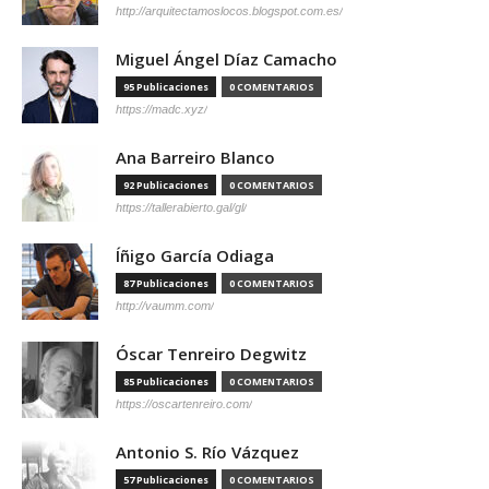
http://arquitectamoslocos.blogspot.com.es/
Miguel Ángel Díaz Camacho
95 Publicaciones
0 COMENTARIOS
https://madc.xyz/
Ana Barreiro Blanco
92 Publicaciones
0 COMENTARIOS
https://tallerabierto.gal/gl/
Íñigo García Odiaga
87 Publicaciones
0 COMENTARIOS
http://vaumm.com/
Óscar Tenreiro Degwitz
85 Publicaciones
0 COMENTARIOS
https://oscartenreiro.com/
Antonio S. Río Vázquez
57 Publicaciones
0 COMENTARIOS