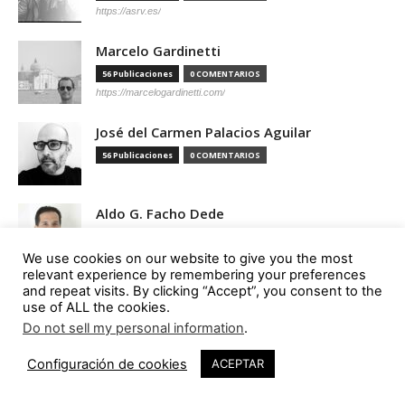
https://asrv.es/
Marcelo Gardinetti
56 Publicaciones
0 COMENTARIOS
https://marcelogardinetti.com/
José del Carmen Palacios Aguilar
56 Publicaciones
0 COMENTARIOS
Aldo G. Facho Dede
51 Publicaciones
0 COMENTARIOS
http://urbanistas.lat/
We use cookies on our website to give you the most
relevant experience by remembering your preferences
and repeat visits. By clicking “Accept”, you consent to the
Sergio de Miguel García
use of ALL the cookies.
46 Publicaciones
0 COMENTARIOS
Do not sell my personal information
.
http://www.hand-architecture.com/
Configuración de cookies
ACEPTAR