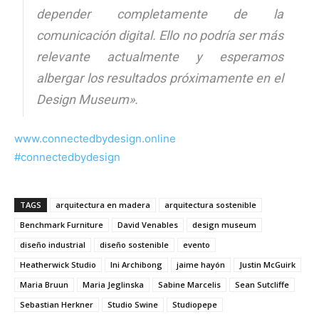
depender completamente de la
comunicación digital. Ello no podría ser más
relevante actualmente y esperamos
albergar los resultados próximamente en el
Design Museum».
www.connectedbydesign.online
#connectedbydesign
TAGS
arquitectura en madera
arquitectura sostenible
Benchmark Furniture
David Venables
design museum
diseño industrial
diseño sostenible
evento
Heatherwick Studio
Ini Archibong
jaime hayón
Justin McGuirk
Maria Bruun
Maria Jeglinska
Sabine Marcelis
Sean Sutcliffe
Sebastian Herkner
Studio Swine
Studiopepe