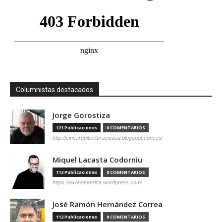
Columnistas destacados
Jorge Gorostiza
121 Publicaciones
0 COMENTARIOS
http://cinearquitecturaciudad.blogspot.com.es/
Miquel Lacasta Codorniu
113 Publicaciones
0 COMENTARIOS
https://axonometrica.wordpress.com/
José Ramón Hernández Correa
112 Publicaciones
0 COMENTARIOS