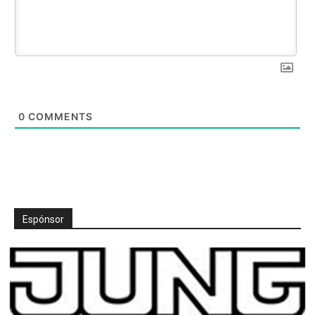
0
COMMENTS
Espónsor