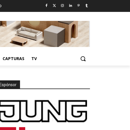
D
CAPTURAS
TV
Espónsor