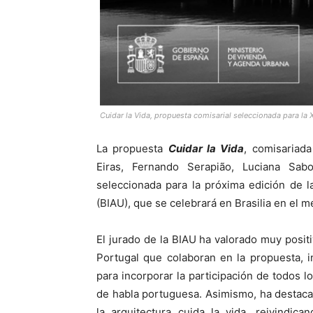
Cuidar la Vida, propuesta comisarial seleccionada para la 
La propuesta
Cuidar la Vida
, comisariad
Eiras, Fernando Serapião, Luciana Sa
seleccionada para la próxima edición de 
(BIAU), que se celebrará en Brasilia en el 
El jurado de la BIAU ha valorado muy positi
Portugal que colaboran en la propuesta, i
para incorporar la participación de todos l
de habla portuguesa. Asimismo, ha destaca
la arquitectura cuida la vida, reivindic