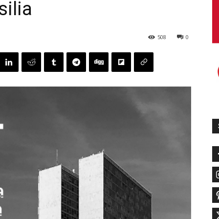
ilia
508
0