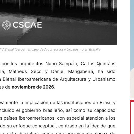
XIV Bienal Iberoamericana de Arquitectura y Urbanismo en Brasilia
a por los arquitectos Nuno Sampaio, Carlos Quintáns
boia, Matheus Seco y Daniel Mangabeira, ha sido
la Bienal Iberoamericana de Arquitectura y Urbanismo
mes de
noviembre de 2026
.
vamente la implicación de las instituciones de Brasil y
ncluido el gobierno brasileño, así como su capacidad
os países iberoamericanos, con especial atención a los
do su enfoque conceptual, centrado en la idea de que
ando esta disciplina como una herramienta capaz de