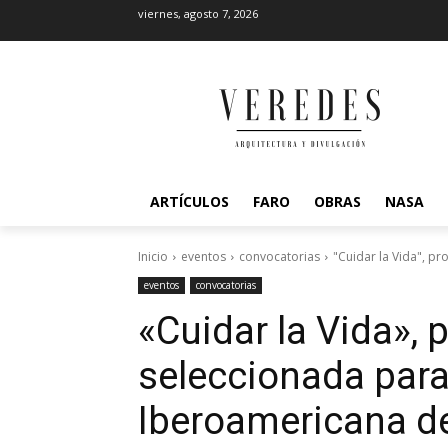
viernes, agosto 7, 2026
ARTÍCULOS
FARO
OBRAS
NASA
Inicio
eventos
convocatorias
"Cuidar la Vida", pr
eventos
convocatorias
«Cuidar la Vida», 
seleccionada para 
Iberoamericana de