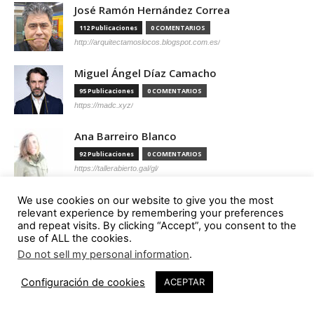
José Ramón Hernández Correa
112 Publicaciones
0 COMENTARIOS
http://arquitectamoslocos.blogspot.com.es/
Miguel Ángel Díaz Camacho
95 Publicaciones
0 COMENTARIOS
https://madc.xyz/
Ana Barreiro Blanco
92 Publicaciones
0 COMENTARIOS
https://tallerabierto.gal/gl/
Íñigo García Odiaga
We use cookies on our website to give you the most
relevant experience by remembering your preferences
87 Publicaciones
0 COMENTARIOS
and repeat visits. By clicking “Accept”, you consent to the
http://vaumm.com/
use of ALL the cookies.
Do not sell my personal information
.
Óscar Tenreiro Degwitz
85 Publicaciones
0 COMENTARIOS
Configuración de cookies
ACEPTAR
https://oscartenreiro.com/