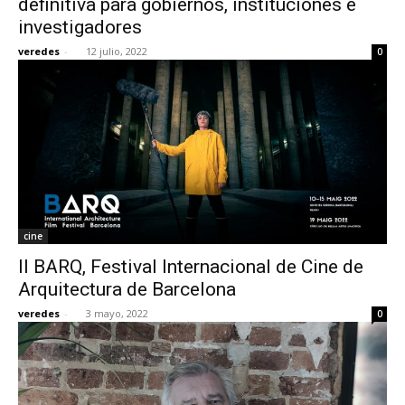
definitiva para gobiernos, instituciones e
investigadores
veredes
-
12 julio, 2022
0
cine
II BARQ, Festival Internacional de Cine de
Arquitectura de Barcelona
veredes
-
3 mayo, 2022
0