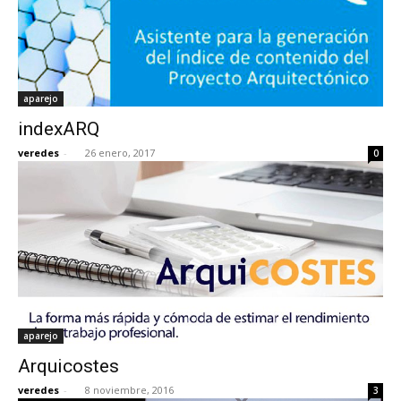
aparejo
indexARQ
veredes
-
26 enero, 2017
0
aparejo
Arquicostes
veredes
-
8 noviembre, 2016
3