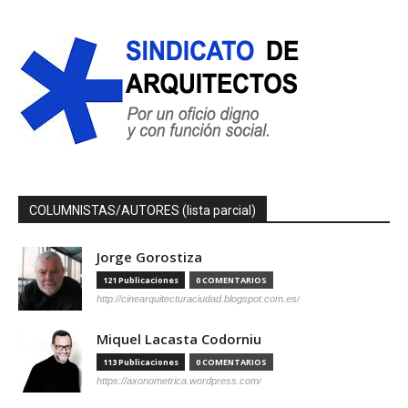
COLUMNISTAS/AUTORES (lista parcial)
Jorge Gorostiza
121 Publicaciones
0 COMENTARIOS
http://cinearquitecturaciudad.blogspot.com.es/
Miquel Lacasta Codorniu
113 Publicaciones
0 COMENTARIOS
https://axonometrica.wordpress.com/