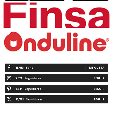
23,683
Fans
ME GUSTA
5,321
Seguidores
SEGUIR
1,844
Seguidores
SEGUIR
23,782
Seguidores
SEGUIR