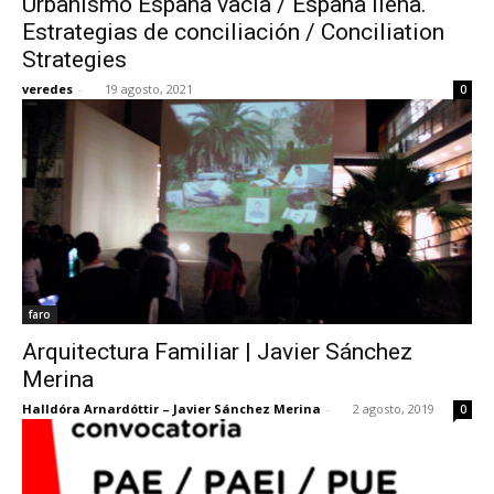
Urbanismo España vacía / España llena.
Estrategias de conciliación / Conciliation
Strategies
veredes
-
19 agosto, 2021
0
faro
Arquitectura Familiar | Javier Sánchez
Merina
Halldóra Arnardóttir – Javier Sánchez Merina
-
2 agosto, 2019
0