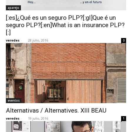
aparejo
[:es]¿Qué es un seguro PLP?[:gl]Que é un
seguro PLP?[:en]What is an insurance PLP?
[:]
veredes
-
28 julio, 2016
0
eventos
Alternativas / Alternatives. XIII BEAU
veredes
-
19 julio, 2016
1