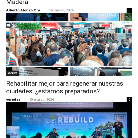
Madera
Alberto Alonso Oro
-
16 marzo, 2026
0
deriva
Rehabilitar mejor para regenerar nuestras
ciudades: ¿estamos preparados?
veredes
-
10 marzo, 2026
0