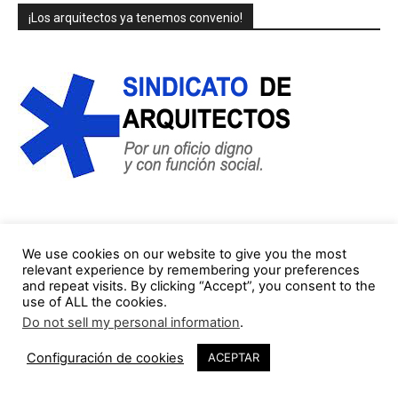
¡Los arquitectos ya tenemos convenio!
COLUMNISTAS/AUTORES (lista parcial)
We use cookies on our website to give you the most
relevant experience by remembering your preferences
and repeat visits. By clicking “Accept”, you consent to the
Jorge Gorostiza
use of ALL the cookies.
121 Publicaciones
0 COMENTARIOS
Do not sell my personal information
.
http://cinearquitecturaciudad.blogspot.com.es/
Configuración de cookies
ACEPTAR
Miquel Lacasta Codorniu
113 Publicaciones
0 COMENTARIOS