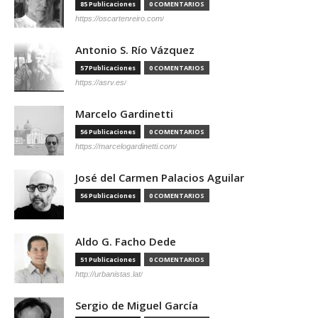
85 Publicaciones
0 COMENTARIOS
https://oscartenreiro.com/
Antonio S. Río Vázquez
57 Publicaciones
0 COMENTARIOS
https://asrv.es/
Marcelo Gardinetti
56 Publicaciones
0 COMENTARIOS
https://marcelogardinetti.com/
José del Carmen Palacios Aguilar
56 Publicaciones
0 COMENTARIOS
Aldo G. Facho Dede
51 Publicaciones
0 COMENTARIOS
http://urbanistas.lat/
Sergio de Miguel García