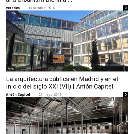
veredes
-
13 octubre, 2016
0
faro
La arquitectura pública en Madrid y en el
inicio del siglo XXI (VII) | Antón Capitel
Antón Capitel
-
29 mayo, 2015
0