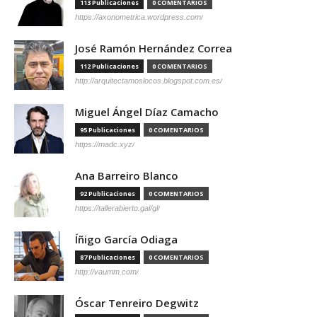
113 Publicaciones
0 COMENTARIOS
https://axonometrica.wordpress.com/
José Ramón Hernández Correa
112 Publicaciones
0 COMENTARIOS
http://arquitectamoslocos.blogspot.com.es/
Miguel Ángel Díaz Camacho
95 Publicaciones
0 COMENTARIOS
https://madc.xyz/
Ana Barreiro Blanco
92 Publicaciones
0 COMENTARIOS
https://tallerabierto.gal/gl/
Íñigo García Odiaga
87 Publicaciones
0 COMENTARIOS
http://vaumm.com/
Óscar Tenreiro Degwitz