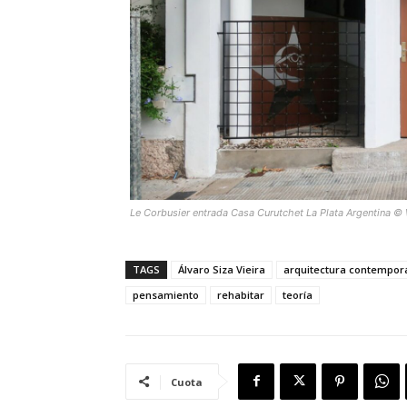
Le Corbusier entrada Casa Curutchet La Plata Argentina © 
TAGS
Álvaro Siza Vieira
arquitectura contempo
pensamiento
rehabitar
teoría
Cuota