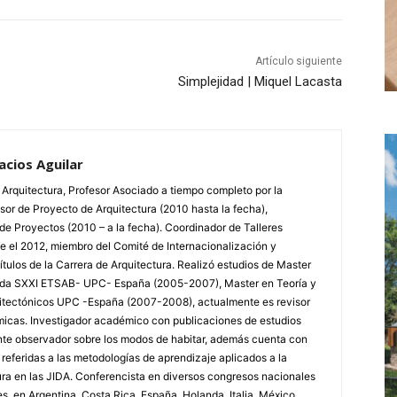
Artículo siguiente
Simplejidad | Miquel Lacasta
acios Aguilar
Arquitectura, Profesor Asociado a tiempo completo por la
sor de Proyecto de Arquitectura (2010 hasta la fecha),
de Proyectos (2010 – a la fecha). Coordinador de Talleres
e el 2012, miembro del Comité de Internacionalización y
tulos de la Carrera de Arquitectura. Realizó estudios de Master
enda SXXI ETSAB- UPC- España (2005-2007), Master en Teoría y
uitectónicos UPC -España (2007-2008), actualmente es revisor
micas. Investigador académico con publicaciones de estudios
ante observador sobre los modos de habitar, además cuenta con
eferidas a las metodologías de aprendizaje aplicados a la
ra en las JIDA. Conferencista en diversos congresos nacionales
s, en Argentina, Costa Rica, España, Holanda, Italia, México,