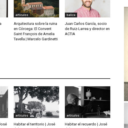
artículos
baliza
a
Arquitectura sobre la ruina
Juan Carlos García, socio
en Córcega: El Convent
de Ruiz-Larrea y director en
Saint François de Amelia
ACTIA
Tavella | Marcelo Gardinetti
artículos
artículos
 José
Habitar el territorio | José
Habitar el recuerdo | José