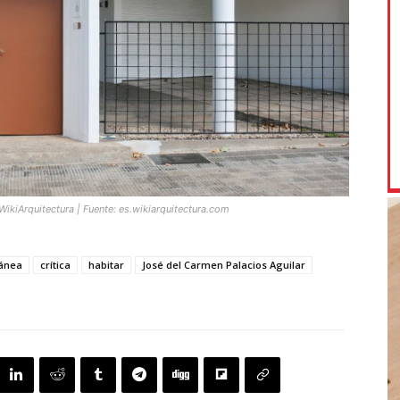
WikiArquitectura | Fuente:
es.wikiarquitectura.com
ránea
crítica
habitar
José del Carmen Palacios Aguilar