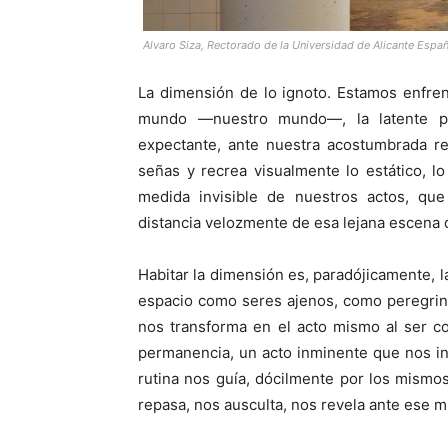
Alvaro Siza, Rectorado de la Universidad de Alicante Espa
La dimensión de lo ignoto. Estamos enfre
mundo —nuestro mundo—, la latente pa
expectante, ante nuestra acostumbrada r
señas y recrea visualmente lo estático, lo
medida invisible de nuestros actos, qu
distancia velozmente de esa lejana escena 
Habitar la dimensión es, paradójicamente, l
espacio como seres ajenos, como peregrino
nos transforma en el acto mismo al ser c
permanencia, un acto inminente que nos inm
rutina nos guía, dócilmente por los mism
repasa, nos ausculta, nos revela ante ese 