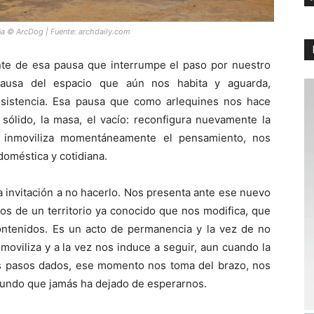
ña © ArcDog | Fuente:
archdaily.com
nte de esa pausa que interrumpe el paso por nuestro
usa del espacio que aún nos habita y aguarda,
esistencia. Esa pausa que como arlequines nos hace
 sólido, la masa, el vacío: reconfigura nuevamente la
e inmoviliza momentáneamente el pensamiento, nos
doméstica y cotidiana.
a invitación a no hacerlo. Nos presenta ante ese nuevo
s de un territorio ya conocido que nos modifica, que
ontenidos. Es un acto de permanencia y la vez de no
oviliza y a la vez nos induce a seguir, aun cuando la
os pasos dados, ese momento nos toma del brazo, nos
mundo que jamás ha dejado de esperarnos.