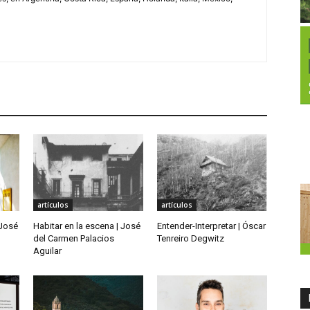
artículos
artículos
 José
Habitar en la escena | José
Entender-Interpretar | Óscar
del Carmen Palacios
Tenreiro Degwitz
Aguilar