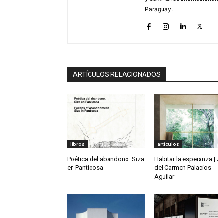
Paraguay.
ARTÍCULOS RELACIONADOS
libros
artículos
Poética del abandono. Siza
Habitar la esperanza |
en Panticosa
del Carmen Palacios
Aguilar