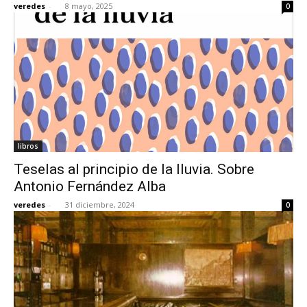
veredes
-
8 mayo, 2025
0
[:]
libros
Teselas al principio de la lluvia. Sobre
Antonio Fernández Alba
veredes
-
31 diciembre, 2024
0