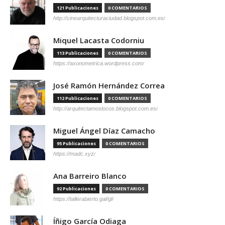
121 Publicaciones
0 COMENTARIOS
http://cinearquitecturaciudad.blogspot.com.es/
Miquel Lacasta Codorniu
113 Publicaciones
0 COMENTARIOS
https://axonometrica.wordpress.com/
José Ramón Hernández Correa
112 Publicaciones
0 COMENTARIOS
http://arquitectamoslocos.blogspot.com.es/
Miguel Ángel Díaz Camacho
95 Publicaciones
0 COMENTARIOS
https://madc.xyz/
Ana Barreiro Blanco
92 Publicaciones
0 COMENTARIOS
https://tallerabierto.gal/gl/
Íñigo García Odiaga