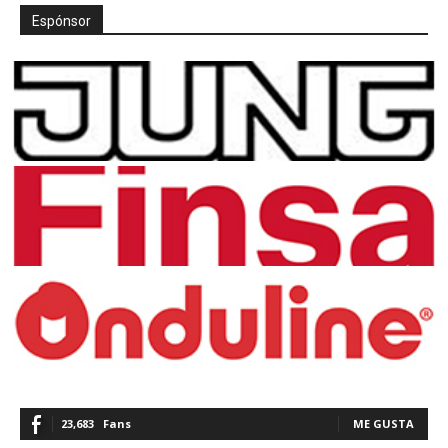
Espónsor
23,683
Fans
ME GUSTA