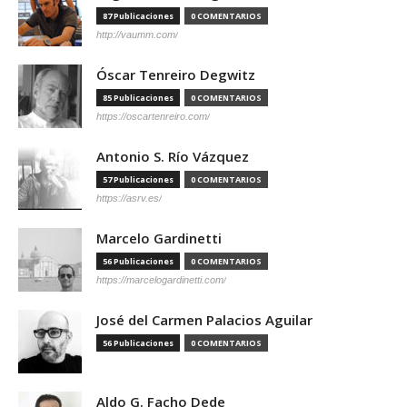
87 Publicaciones
0 COMENTARIOS
http://vaumm.com/
Óscar Tenreiro Degwitz
85 Publicaciones
0 COMENTARIOS
https://oscartenreiro.com/
Antonio S. Río Vázquez
57 Publicaciones
0 COMENTARIOS
https://asrv.es/
Marcelo Gardinetti
56 Publicaciones
0 COMENTARIOS
https://marcelogardinetti.com/
José del Carmen Palacios Aguilar
56 Publicaciones
0 COMENTARIOS
Aldo G. Facho Dede