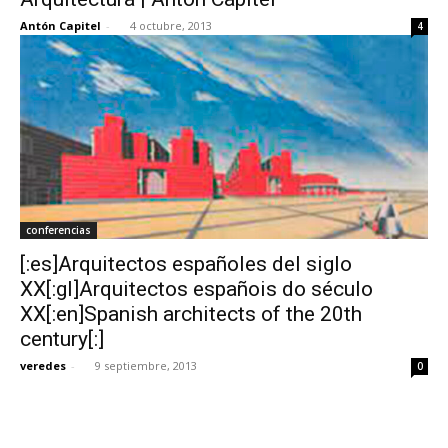
Antón Capitel
-
4 octubre, 2013
4
conferencias
[:es]Arquitectos españoles del siglo
XX[:gl]Arquitectos españois do século
XX[:en]Spanish architects of the 20th
century[:]
veredes
-
9 septiembre, 2013
0