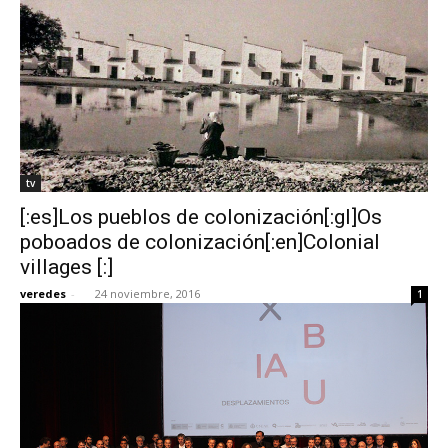
tv
[:es]Los pueblos de colonización[:gl]Os
poboados de colonización[:en]Colonial
villages [:]
veredes
-
24 noviembre, 2016
1