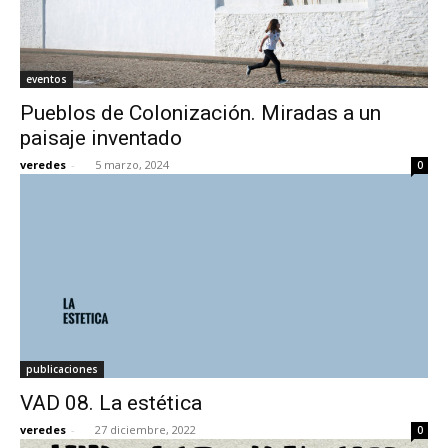
eventos
Pueblos de Colonización. Miradas a un
paisaje inventado
veredes
-
5 marzo, 2024
0
publicaciones
VAD 08. La estética
veredes
-
27 diciembre, 2022
0