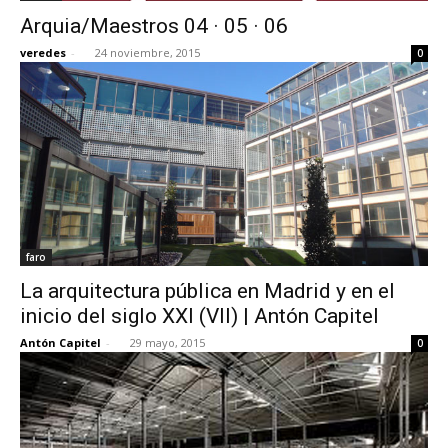
Arquia/Maestros 04 · 05 · 06
veredes
-
24 noviembre, 2015
0
faro
La arquitectura pública en Madrid y en el
inicio del siglo XXI (VII) | Antón Capitel
Antón Capitel
-
29 mayo, 2015
0