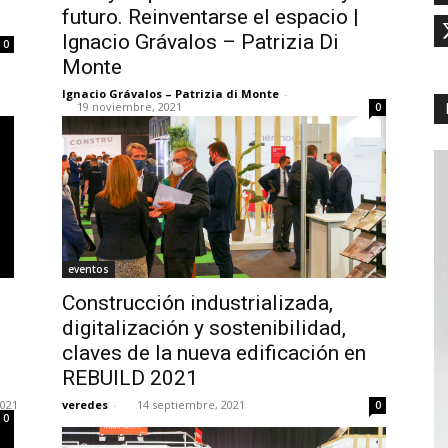
futuro. Reinventarse el espacio |
Ignacio Grávalos – Patrizia Di
0
Monte
Ignacio Grávalos – Patrizia di Monte
-
19 noviembre, 2021
0
eventos
Construcción industrializada,
digitalización y sostenibilidad,
claves de la nueva edificación en
REBUILD 2021
2021
veredes
-
14 septiembre, 2021
0
0