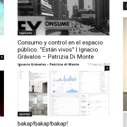
capturas
Consumo y control en el espacio
público. ”Están vivos” | Ignacio
Grávalos – Patrizia Di Monte
0
Ignacio Grávalos – Patrizia di Monte
-
17 marzo, 2017
0
aparejo
bakap!bakap!bakap!