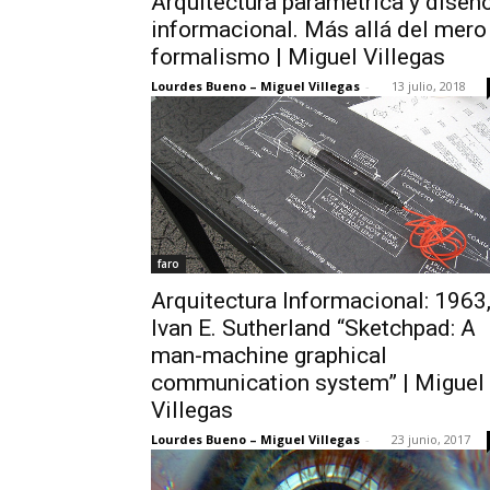
Arquitectura paramétrica y diseñ
informacional. Más allá del mero
formalismo | Miguel Villegas
Lourdes Bueno – Miguel Villegas
-
13 julio, 2018
faro
Arquitectura Informacional: 1963
Ivan E. Sutherland “Sketchpad: A
man-machine graphical
communication system” | Miguel
Villegas
Lourdes Bueno – Miguel Villegas
-
23 junio, 2017