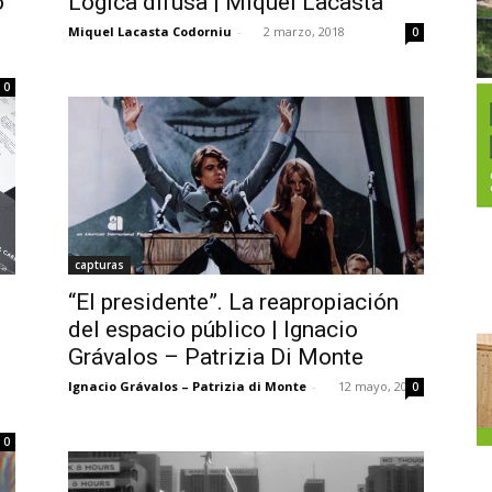
o
Lógica difusa | Miquel Lacasta
Miquel Lacasta Codorniu
-
2 marzo, 2018
0
0
capturas
,
“El presidente”. La reapropiación
del espacio público | Ignacio
Grávalos – Patrizia Di Monte
Ignacio Grávalos – Patrizia di Monte
-
12 mayo, 2017
0
0