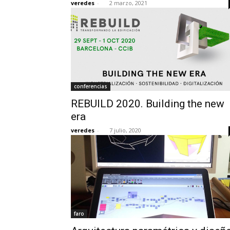
veredes
-
2 marzo, 2021
conferencias
REBUILD 2020. Building the new
era
veredes
-
7 julio, 2020
faro