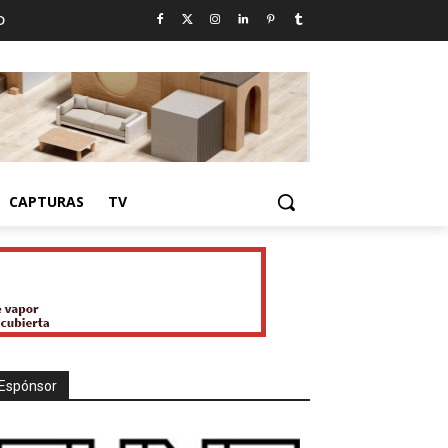
D
CAPTURAS
TV
Espónsor