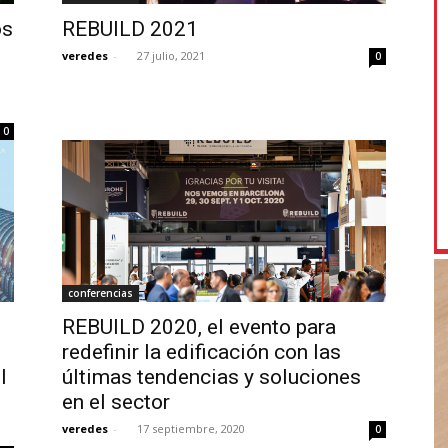
os
REBUILD 2021
veredes
-
27 julio, 2021
0
0
conferencias
REBUILD 2020, el evento para
redefinir la edificación con las
l
últimas tendencias y soluciones
en el sector
veredes
-
17 septiembre, 2020
0