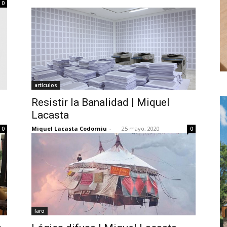
0
artículos
Resistir la Banalidad | Miquel
Lacasta
Miquel Lacasta Codorniu
-
25 mayo, 2020
0
0
faro