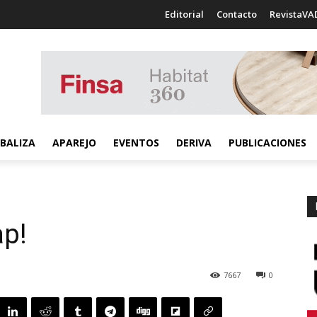
Editorial
Contacto
RevistaVA
BALIZA
APAREJO
EVENTOS
DERIVA
PUBLICACIONES
p!
7667
0