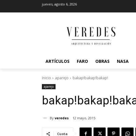
jueves, agosto 6, 2026
ARTÍCULOS
FARO
OBRAS
NASA
Inicio
aparejo
bakap!bakap!bakap!
aparejo
bakap!
bakap!
baka
By
veredes
12 mayo, 2015
Cuota