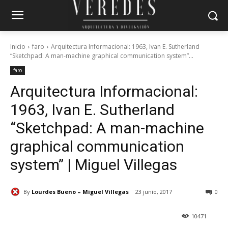
Inicio
faro
Arquitectura Informacional: 1963, Ivan E. Sutherland
“Sketchpad: A man-machine graphical communication system”...
faro
Arquitectura Informacional:
1963, Ivan E. Sutherland
“Sketchpad: A man-machine
graphical communication
system” | Miguel Villegas
By
Lourdes Bueno – Miguel Villegas
23 junio, 2017
0
10471