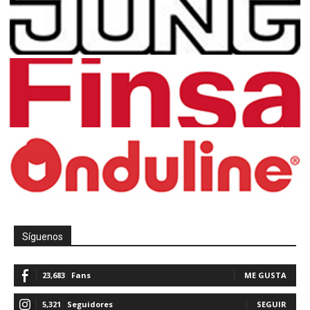
Síguenos
23,683
Fans
ME GUSTA
5,321
Seguidores
SEGUIR