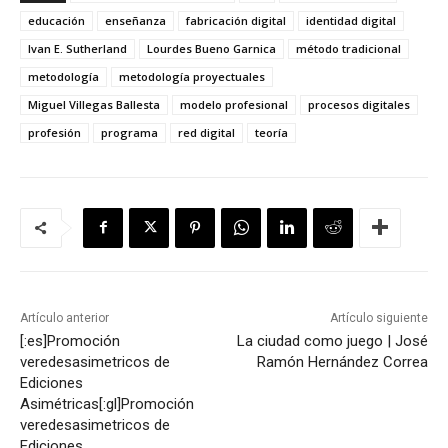
educación
enseñanza
fabricación digital
identidad digital
Ivan E. Sutherland
Lourdes Bueno Garnica
método tradicional
metodología
metodología proyectuales
Miguel Villegas Ballesta
modelo profesional
procesos digitales
profesión
programa
red digital
teoría
Artículo anterior
Artículo siguiente
[:es]Promoción
La ciudad como juego | José
veredesasimetricos de
Ramón Hernández Correa
Ediciones
Asimétricas[:gl]Promoción
veredesasimetricos de
Ediciones