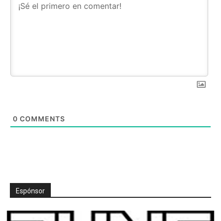
0
COMMENTS
Espónsor