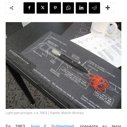
[:]
Light pen protype. c.a. 1963 | Fuente:
Marcin Wichary
En 1963,
Ivan E. Sutherland
, presenta su tesis