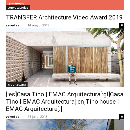
convocatorias
TRANSFER Architecture Video Award 2019
veredes
-
14 mayo, 2019
0
arquitectura
[:es]Casa Tino | EMAC Arquitectura[:gl]Casa
Tino | EMAC Arquitectura[:en]Tino house |
EMAC Arquitectura[:]
veredes
-
25 julio, 2018
0