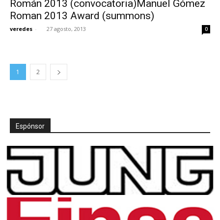
Román 2013 (convocatoria)Manuel Gómez
Roman 2013 Award (summons)
veredes
-
27 agosto, 2013
0
1
2
Espónsor