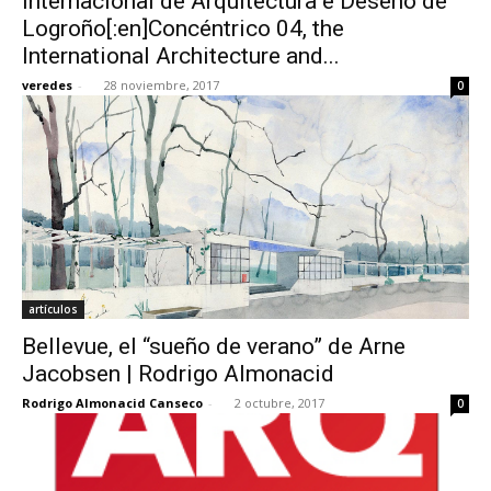
Internacional de Arquitectura e Deseño de
Logroño[:en]Concéntrico 04, the
International Architecture and...
veredes
-
28 noviembre, 2017
0
artículos
Bellevue, el “sueño de verano” de Arne
Jacobsen | Rodrigo Almonacid
Rodrigo Almonacid Canseco
-
2 octubre, 2017
0