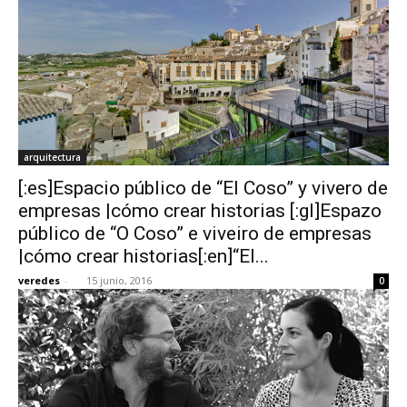
arquitectura
[:es]Espacio público de “El Coso” y vivero de
empresas |cómo crear historias [:gl]Espazo
público de “O Coso” e viveiro de empresas
|cómo crear historias[:en]“El...
veredes
-
15 junio, 2016
0