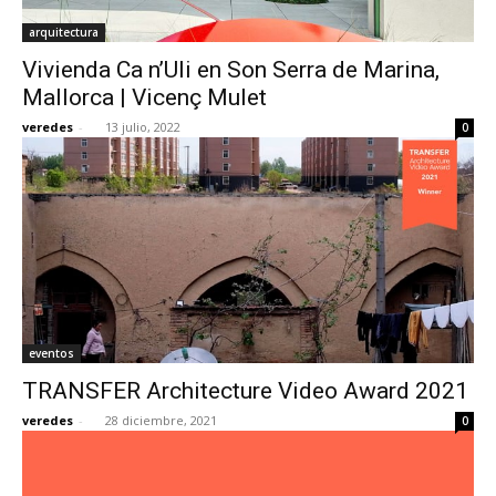
arquitectura
Vivienda Ca n’Uli en Son Serra de Marina,
Mallorca | Vicenç Mulet
veredes
-
13 julio, 2022
0
eventos
TRANSFER Architecture Video Award 2021
veredes
-
28 diciembre, 2021
0