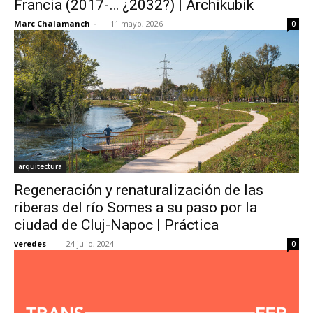
Francia (2017-… ¿2032?) | Archikubik
Marc Chalamanch
-
11 mayo, 2026
0
[:]
arquitectura
Regeneración y renaturalización de las
riberas del río Somes a su paso por la
ciudad de Cluj-Napoc | Práctica
veredes
-
24 julio, 2024
0