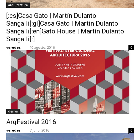
arquitectura
[:es]Casa Gato | Martín Dulanto
Sangalli[:gl]Casa Gato | Martín Dulanto
Sangalli[:en]Gato House | Martín Dulanto
Sangalli[:]
veredes
-
10 agosto, 2016
0
deriva
ArqFestival 2016
veredes
-
7 julio, 2016
0