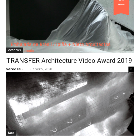
eventos
TRANSFER Architecture Video Award 2019
veredes
-
9 enero, 2020
0
faro