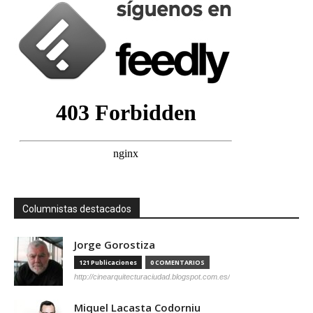
Columnistas destacados
Jorge Gorostiza
121 Publicaciones
0 COMENTARIOS
http://cinearquitecturaciudad.blogspot.com.es/
Miquel Lacasta Codorniu