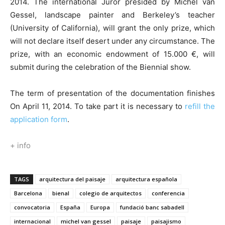
2014. The international Juror presided by Michel van
Gessel, landscape painter and Berkeley’s teacher
(University of California), will grant the only prize, which
will not declare itself desert under any circumstance. The
prize, with an economic endowment of 15.000 €, will
submit during the celebration of the Biennial show.
The term of presentation of the documentation finishes
On April 11, 2014. To take part it is necessary to
refill the
application form
.
+ info
TAGS
arquitectura del paisaje
arquitectura española
Barcelona
bienal
colegio de arquitectos
conferencia
convocatoria
España
Europa
fundació banc sabadell
internacional
michel van gessel
paisaje
paisajismo