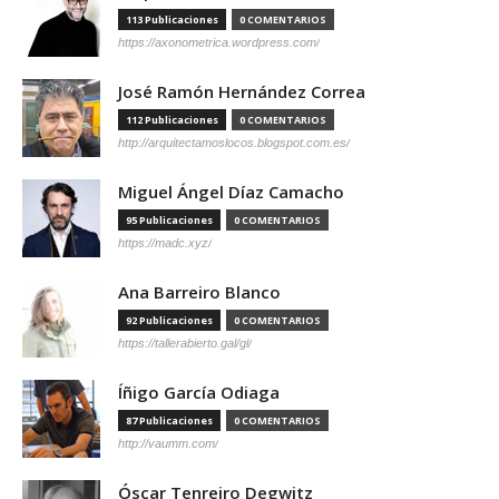
113 Publicaciones
0 COMENTARIOS
https://axonometrica.wordpress.com/
José Ramón Hernández Correa
112 Publicaciones
0 COMENTARIOS
http://arquitectamoslocos.blogspot.com.es/
Miguel Ángel Díaz Camacho
95 Publicaciones
0 COMENTARIOS
https://madc.xyz/
Ana Barreiro Blanco
92 Publicaciones
0 COMENTARIOS
https://tallerabierto.gal/gl/
Íñigo García Odiaga
87 Publicaciones
0 COMENTARIOS
http://vaumm.com/
Óscar Tenreiro Degwitz