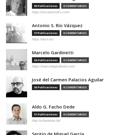
85 Publicaciones
0 COMENTARIOS
https://oscartenreiro.com/
Antonio S. Río Vázquez
57 Publicaciones
0 COMENTARIOS
https://asrv.es/
Marcelo Gardinetti
56 Publicaciones
0 COMENTARIOS
https://marcelogardinetti.com/
José del Carmen Palacios Aguilar
56 Publicaciones
0 COMENTARIOS
Aldo G. Facho Dede
51 Publicaciones
0 COMENTARIOS
http://urbanistas.lat/
Sergio de Miguel García