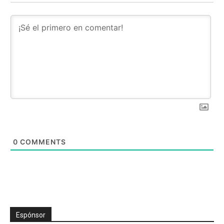
0
COMMENTS
Espónsor