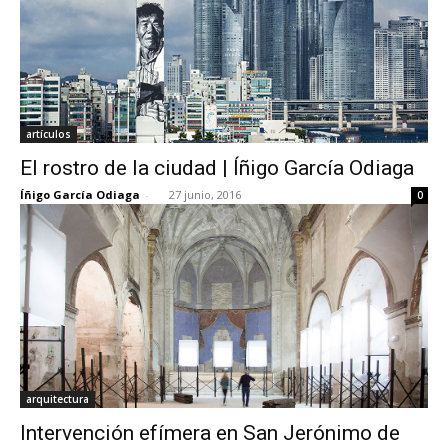
artículos
El rostro de la ciudad | Íñigo García Odiaga
Íñigo García Odiaga
-
27 junio, 2016
0
arquitectura
Intervención efímera en San Jerónimo de