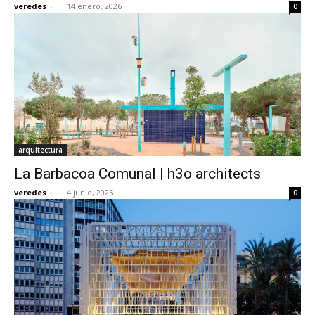
veredes
-
14 enero, 2026
0
[:]
arquitectura
La Barbacoa Comunal | h3o architects
veredes
-
4 junio, 2025
0