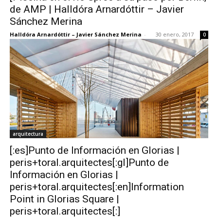
de AMP | Halldóra Arnardóttir – Javier
Sánchez Merina
Halldóra Arnardóttir – Javier Sánchez Merina
-
30 enero, 2017
0
arquitectura
[:es]Punto de Información en Glorias |
peris+toral.arquitectes[:gl]Punto de
Información en Glorias |
peris+toral.arquitectes[:en]Information
Point in Glorias Square |
peris+toral.arquitectes[:]