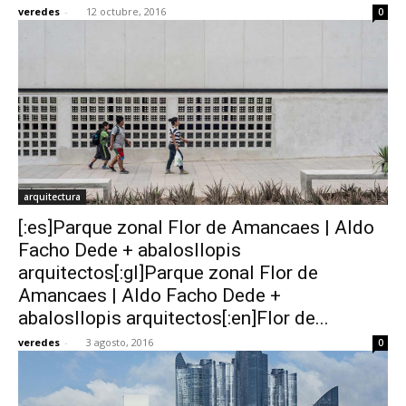
veredes
-
12 octubre, 2016
0
arquitectura
[:es]Parque zonal Flor de Amancaes | Aldo
Facho Dede + abalosllopis
arquitectos[:gl]Parque zonal Flor de
Amancaes | Aldo Facho Dede +
abalosllopis arquitectos[:en]Flor de...
veredes
-
3 agosto, 2016
0