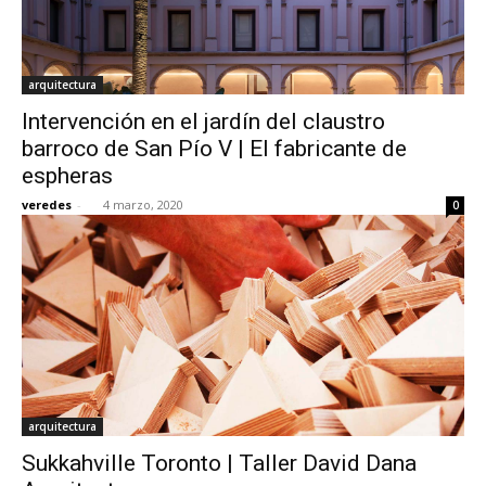
arquitectura
Intervención en el jardín del claustro
barroco de San Pío V | El fabricante de
espheras
veredes
-
4 marzo, 2020
0
arquitectura
Sukkahville Toronto | Taller David Dana