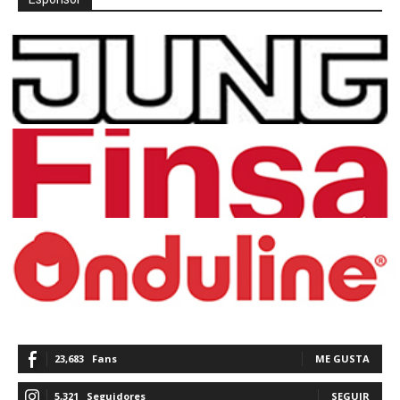
23,683
Fans
ME GUSTA
5,321
Seguidores
SEGUIR