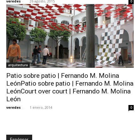
veredes
-
26 agosto, 2015
0
arquitectura
Patio sobre patio | Fernando M. Molina
LeónPatio sobre patio | Fernando M. Molina
LeónCourt over court | Fernando M. Molina
León
veredes
-
1 enero, 2014
0
Espónsor