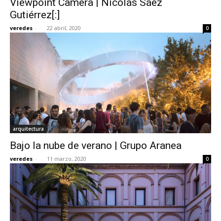
Viewpoint Camera | Nicolás Sáez
Gutiérrez[:]
veredes
-
22 abril, 2020
0
arquitectura
Bajo la nube de verano | Grupo Aranea
veredes
-
11 marzo, 2020
0