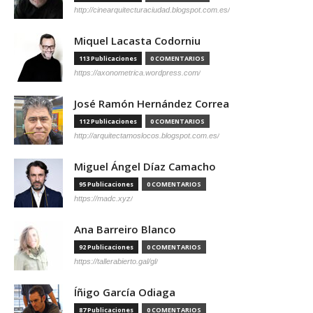
http://cinearquitecturaciudad.blogspot.com.es/
Miquel Lacasta Codorniu
113 Publicaciones
0 COMENTARIOS
https://axonometrica.wordpress.com/
José Ramón Hernández Correa
112 Publicaciones
0 COMENTARIOS
http://arquitectamoslocos.blogspot.com.es/
Miguel Ángel Díaz Camacho
95 Publicaciones
0 COMENTARIOS
https://madc.xyz/
Ana Barreiro Blanco
92 Publicaciones
0 COMENTARIOS
https://tallerabierto.gal/gl/
Íñigo García Odiaga
87 Publicaciones
0 COMENTARIOS