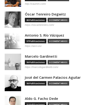
http://vaumm.com/
Óscar Tenreiro Degwitz
85 Publicaciones
0 COMENTARIOS
https://oscartenreiro.com/
Antonio S. Río Vázquez
57 Publicaciones
0 COMENTARIOS
https://asrv.es/
Marcelo Gardinetti
56 Publicaciones
0 COMENTARIOS
https://marcelogardinetti.com/
José del Carmen Palacios Aguilar
56 Publicaciones
0 COMENTARIOS
Aldo G. Facho Dede
51 Publicaciones
0 COMENTARIOS