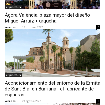
arquitectura
Àgora València, plaza mayor del diseño |
Miguel Arraiz + arqueha
veredes
-
12 octubre, 2022
0
arquitectura
Acondicionamiento del entorno de la Ermita
de Sant Blai en Burriana | el fabricante de
espheras
veredes
-
24 agosto, 2022
0