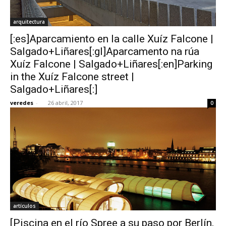
arquitectura
[:es]Aparcamiento en la calle Xuíz Falcone |
Salgado+Liñares[:gl]Aparcamento na rúa
Xuíz Falcone | Salgado+Liñares[:en]Parking
in the Xuíz Falcone street |
Salgado+Liñares[:]
veredes
-
26 abril, 2017
0
artículos
[Piscina en el río Spree a su paso por Berlín,