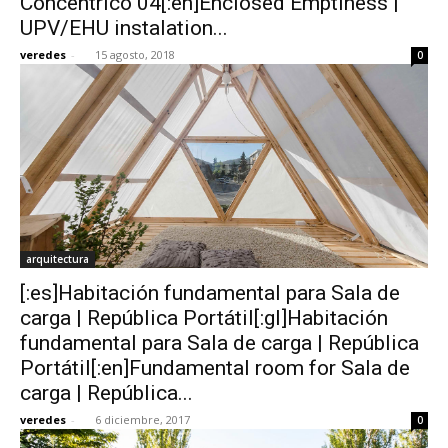
Concéntrico 04[:en]Enclosed Emptiness |
UPV/EHU instalation...
veredes
-
15 agosto, 2018
0
arquitectura
[:es]Habitación fundamental para Sala de
carga | República Portátil[:gl]Habitación
fundamental para Sala de carga | República
Portátil[:en]Fundamental room for Sala de
carga | República...
veredes
-
6 diciembre, 2017
0