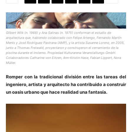
Gilbert Wilk (n. 1966) y Ana Salinas (n. 1975) conforman el estudio de
[:]
arquitectura que, habiendo colaborado con Felipe Artengo, Fernando Martín
Menis y José Rodríguez Pastrana (AMP), y la artista Susanne Lorenz, en 2005,
junto a Thomas Freiwald, proyectaron y construyeron el cerramiento de la
piscina durante el invierno. Propiedad Kulturarena Veranstaltungs GmbH.
Colaboradores Catharine von Eitzen, Ann-Kristin Hase, Fabian Lippert, Nora
Müller.
Romper con la tradicional división entre las tareas del
ingeniero, artista y arquitecto ha contribuido a construir
un oasis urbano que hace realidad una fantasía.