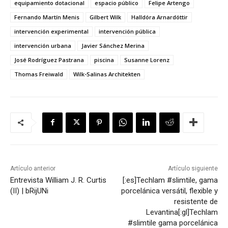
equipamiento dotacional
espacio público
Felipe Artengo
Fernando Martín Menis
Gilbert Wilk
Halldóra Arnardóttir
intervención experimental
intervención pública
intervención urbana
Javier Sánchez Merina
José Rodríguez Pastrana
piscina
Susanne Lorenz
Thomas Freiwald
Wilk-Salinas Architekten
Artículo anterior
Artículo siguiente
Entrevista William J. R. Curtis
[:es]Techlam #slimtile, gama
(II) | bRijUNi
porcelánica versátil, flexible y
resistente de
Levantina[:gl]Techlam
#slimtile gama porcelánica