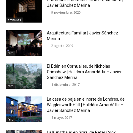
Javier Sánchez Merina
9 noviembre, 2020
artículos
Arquitectura Familiar | Javier Sánchez
Merina
2 agosto, 2019
faro
El Edén en Cornualles, de Nicholas
Grimshaw | Halldóra Arnardóttir – Javier
Sánchez Merina
1 diciembre, 2017
faro
La casa de paja en el norte de Londres, de
Wigglesworth+Till | Halldóra Arnardóttir –
Javier Sánchez Merina
5 mayo, 2017
faro
La Kunsthaus en Graz, de Peter Cook |