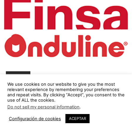
Síguenos
We use cookies on our website to give you the most
relevant experience by remembering your preferences
23,683
Fans
ME GUSTA
and repeat visits. By clicking “Accept”, you consent to the
use of ALL the cookies.
5,321
Seguidores
SEGUIR
Do not sell my personal information
.
1,844
Seguidores
SEGUIR
Configuración de cookies
ACEPTAR
23,782
Seguidores
SEGUIR