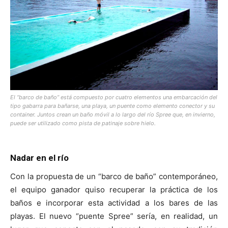
El “barco de baño” está compuesto por cuatro elementos una embarcación del
tipo gabarra para bañarse, una playa, un puente como elemento conector y su
container. Juntos crean un baño móvil a lo largo del río Spree que, en invierno,
puede ser utilizado como pista de patinaje sobre hielo.
Nadar en el río
Con la propuesta de un “barco de baño” contemporáneo,
el equipo ganador quiso recuperar la práctica de los
baños e incorporar esta actividad a los bares de las
playas. El nuevo “puente Spree” sería, en realidad, un