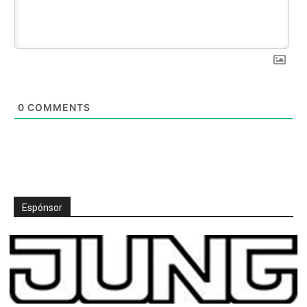
0
COMMENTS
Espónsor