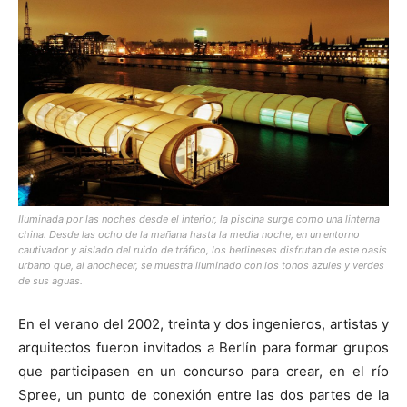
Iluminada por las noches desde el interior, la piscina surge como una linterna
china. Desde las ocho de la mañana hasta la media noche, en un entorno
cautivador y aislado del ruido de tráfico, los berlineses disfrutan de este oasis
urbano que, al anochecer, se muestra iluminado con los tonos azules y verdes
de sus aguas.
En el verano del 2002, treinta y dos ingenieros, artistas y
arquitectos fueron invitados a Berlín para formar grupos
que participasen en un concurso para crear, en el río
Spree, un punto de conexión entre las dos partes de la