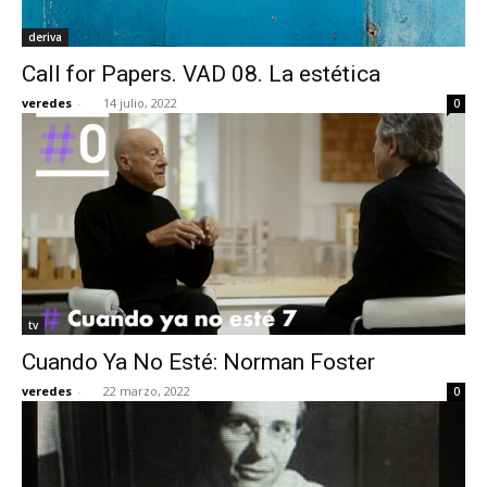
deriva
Call for Papers. VAD 08. La estética
veredes
-
14 julio, 2022
0
tv
Cuando Ya No Esté: Norman Foster
veredes
-
22 marzo, 2022
0