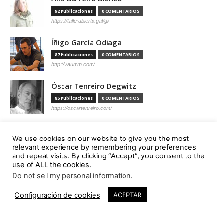
92 Publicaciones
0 COMENTARIOS
https://tallerabierto.gal/gl/
Íñigo García Odiaga
87 Publicaciones
0 COMENTARIOS
http://vaumm.com/
Óscar Tenreiro Degwitz
85 Publicaciones
0 COMENTARIOS
https://oscartenreiro.com/
Antonio S. Río Vázquez
We use cookies on our website to give you the most
57 Publicaciones
0 COMENTARIOS
relevant experience by remembering your preferences
https://asrv.es/
and repeat visits. By clicking “Accept”, you consent to the
use of ALL the cookies.
Marcelo Gardinetti
Do not sell my personal information
.
56 Publicaciones
0 COMENTARIOS
Configuración de cookies
ACEPTAR
https://marcelogardinetti.com/
José del Carmen Palacios Aguilar