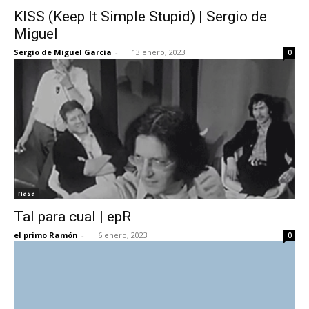
KISS (Keep It Simple Stupid) | Sergio de
Miguel
Sergio de Miguel García
-
13 enero, 2023
0
nasa
Tal para cual | epR
el primo Ramón
-
6 enero, 2023
0