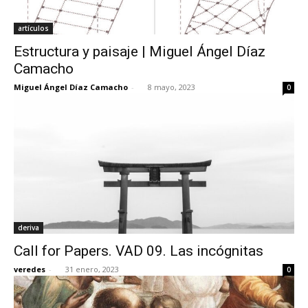
artículos
Estructura y paisaje | Miguel Ángel Díaz
Camacho
Miguel Ángel Díaz Camacho
-
8 mayo, 2023
0
deriva
Call for Papers. VAD 09. Las incógnitas
veredes
-
31 enero, 2023
0