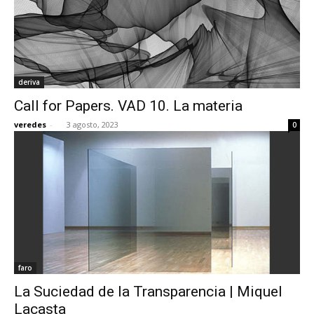
deriva
Call for Papers. VAD 10. La materia
veredes
-
3 agosto, 2023
0
faro
La Suciedad de la Transparencia | Miquel
Lacasta