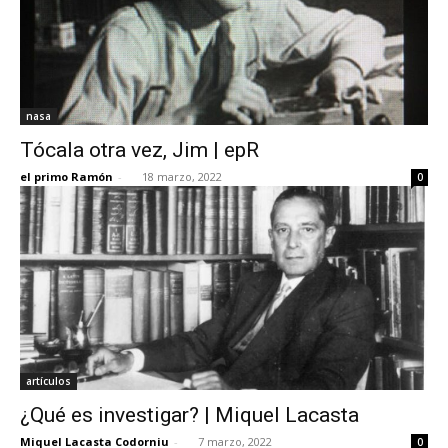
nasa
Tócala otra vez, Jim | epR
el primo Ramón
-
18 marzo, 2022
0
artículos
¿Qué es investigar? | Miquel Lacasta
Miquel Lacasta Codorniu
-
7 marzo, 2022
0