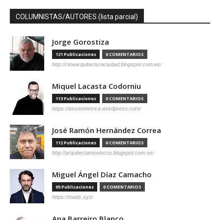
COLUMNISTAS/AUTORES (lista parcial)
Jorge Gorostiza
121 Publicaciones
0 COMENTARIOS
http://cinearquitecturaciudad.blogspot.com.es/
Miquel Lacasta Codorniu
113 Publicaciones
0 COMENTARIOS
https://axonometrica.wordpress.com/
José Ramón Hernández Correa
112 Publicaciones
0 COMENTARIOS
http://arquitectamoslocos.blogspot.com.es/
Miguel Ángel Díaz Camacho
95 Publicaciones
0 COMENTARIOS
https://madc.xyz/
Ana Barreiro Blanco