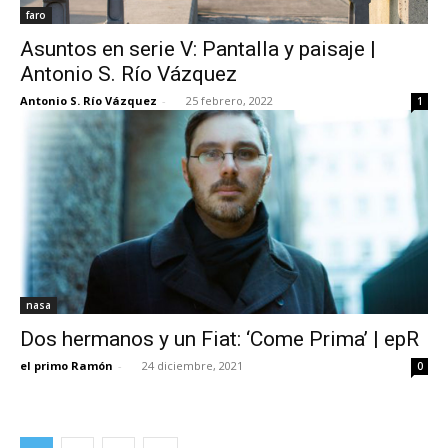
faro
Asuntos en serie V: Pantalla y paisaje |
Antonio S. Río Vázquez
Antonio S. Río Vázquez
-
25 febrero, 2022
1
nasa
Dos hermanos y un Fiat: ‘Come Prima’ | epR
el primo Ramón
-
24 diciembre, 2021
0