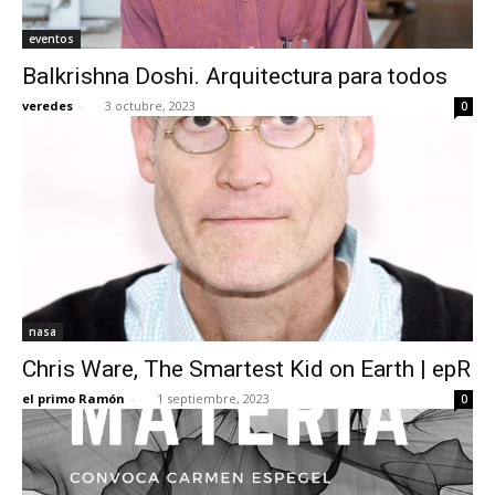
eventos
Balkrishna Doshi. Arquitectura para todos
veredes
-
3 octubre, 2023
0
nasa
Chris Ware, The Smartest Kid on Earth | epR
el primo Ramón
-
1 septiembre, 2023
0