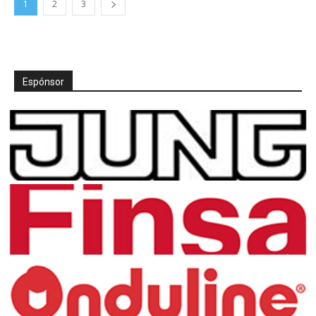
1
2
3
Espónsor