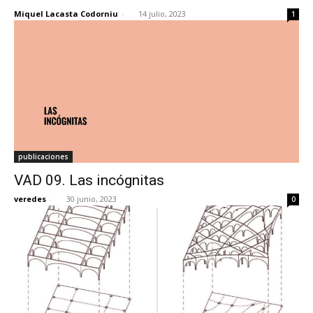
Miquel Lacasta Codorniu
-
14 julio, 2023
1
publicaciones
VAD 09. Las incógnitas
veredes
-
30 junio, 2023
0