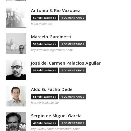
Antonio S. Río Vázquez
57 Publicaciones
0 COMENTARIOS
https://asrv.es/
Marcelo Gardinetti
56 Publicaciones
0 COMENTARIOS
https://marcelogardinetti.com/
José del Carmen Palacios Aguilar
56 Publicaciones
0 COMENTARIOS
Aldo G. Facho Dede
51 Publicaciones
0 COMENTARIOS
http://urbanistas.lat/
Sergio de Miguel García
46 Publicaciones
0 COMENTARIOS
http://www.hand-architecture.com/