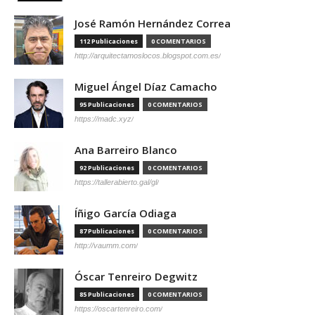
José Ramón Hernández Correa
112 Publicaciones
0 COMENTARIOS
http://arquitectamoslocos.blogspot.com.es/
Miguel Ángel Díaz Camacho
95 Publicaciones
0 COMENTARIOS
https://madc.xyz/
Ana Barreiro Blanco
92 Publicaciones
0 COMENTARIOS
https://tallerabierto.gal/gl/
Íñigo García Odiaga
87 Publicaciones
0 COMENTARIOS
http://vaumm.com/
Óscar Tenreiro Degwitz
85 Publicaciones
0 COMENTARIOS
https://oscartenreiro.com/