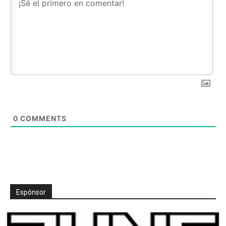
0
COMMENTS
Espónsor