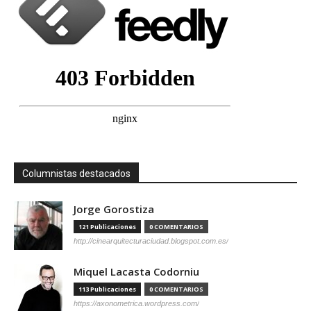
Columnistas destacados
Jorge Gorostiza
121 Publicaciones
0 COMENTARIOS
http://cinearquitecturaciudad.blogspot.com.es/
Miquel Lacasta Codorniu
113 Publicaciones
0 COMENTARIOS
https://axonometrica.wordpress.com/