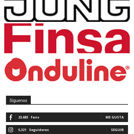
Síguenos
23,683
Fans
ME GUSTA
5,321
Seguidores
SEGUIR