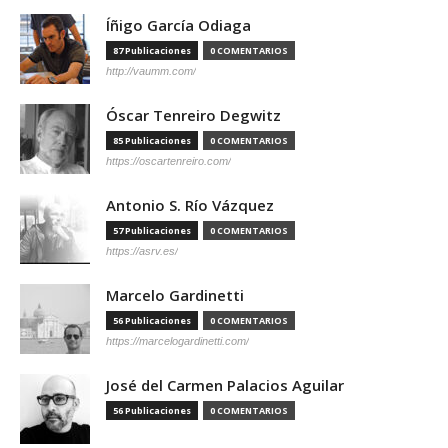
Íñigo García Odiaga
87 Publicaciones
0 COMENTARIOS
http://vaumm.com/
Óscar Tenreiro Degwitz
85 Publicaciones
0 COMENTARIOS
https://oscartenreiro.com/
Antonio S. Río Vázquez
57 Publicaciones
0 COMENTARIOS
https://asrv.es/
Marcelo Gardinetti
56 Publicaciones
0 COMENTARIOS
https://marcelogardinetti.com/
José del Carmen Palacios Aguilar
56 Publicaciones
0 COMENTARIOS