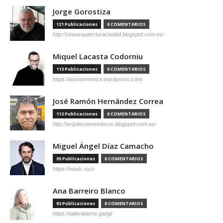
Jorge Gorostiza
121 Publicaciones
0 COMENTARIOS
http://cinearquitecturaciudad.blogspot.com.es/
Miquel Lacasta Codorniu
113 Publicaciones
0 COMENTARIOS
https://axonometrica.wordpress.com/
José Ramón Hernández Correa
112 Publicaciones
0 COMENTARIOS
http://arquitectamoslocos.blogspot.com.es/
Miguel Ángel Díaz Camacho
95 Publicaciones
0 COMENTARIOS
https://madc.xyz/
Ana Barreiro Blanco
92 Publicaciones
0 COMENTARIOS
https://tallerabierto.gal/gl/