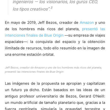
ingenieros — los visionarios, los gurús CEO,
3
los tipos creativos”.
En mayo de 2019, Jeff Bezos, creador de
Amazon
y uno
de los hombres más ricos del planeta,
presentó las
intenciones finales de Blue Origin
—su empresa de viajes
espaciales—: la conquista del espacio y la obtención
ilimitada de recursos, todo ello resumido en la imagen de
una enorme estación orbital.
Jeff Bezos, creador de Amazon y uno de los hombres más ricos del planeta,
presentó las intenciones finales de Blue Origin
Las imágenes de la propuesta se apropian y capitalizan
un futuro ya dicho. Están basados ​​en las ideas de un
antiguo profesor universitario de Bezos, Gerard O’Neill:
un mundo artificial de tamaño planetario que, gracias a la
fuerza centrípeta, simularía la gravedad terrestre y