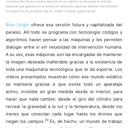
construcción de la colonia espacial no se realizó, se dice que la colonia
espacial que aparece en el anime de televisión japonés ‘Mobile Suit Gundam’
se inspiró en el concepto del Sr. O’Neill | Fuente:
gigazine.net
Blue Origin
ofrece esa versión futura y capitalizada del
paraíso. Allí todo se programa con tecnología: códigos y
algoritmos hacen pensar a las máquinas y les permiten
dialogar entre sí sin necesidad de intervención humana.
A su vez, esas máquinas son las encargadas de mantener
la imagen deseada inalterable gracias a la existencia de
toda una maquinaria tecnológica que le da soporte. Los
videos presentados muestran cómo ese mundo estático
se mantiene gracias a que existe todo un aparataje
activo, invisible en gran medida desde el interior, para
hacer que nada cambie: desde el giro del cilindro para
recrear la gravedad a la luz y la temperatura, desde los
trenes que conectan cada lugar hasta los drones que
20
riegan los campos.
Es, de hecho, un mundo de trabajo