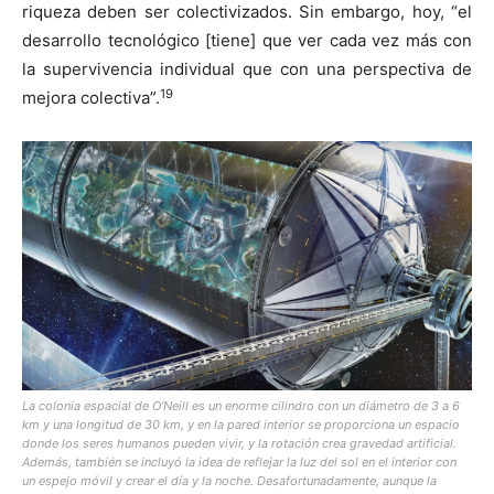
riqueza deben ser colectivizados. Sin embargo, hoy, “el
desarrollo tecnológico [tiene] que ver cada vez más con
la supervivencia individual que con una perspectiva de
19
mejora colectiva”.
La colonia espacial de O’Neill es un enorme cilindro con un diámetro de 3 a 6
km y una longitud de 30 km, y en la pared interior se proporciona un espacio
donde los seres humanos pueden vivir, y la rotación crea gravedad artificial.
Además, también se incluyó la idea de reflejar la luz del sol en el interior con
un espejo móvil y crear el día y la noche. Desafortunadamente, aunque la