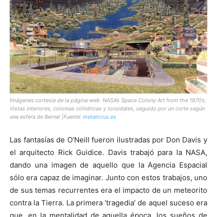
Imágenes cortesía de la página web NASA’s
Space Colony Art from the 1970’s
.
Vistas interiores, colonias cilíndricas y toroidales, seguido por un corte según
una esfera de Bernal |Fuente:
metalocus.es
Las fantasías de O’Neill fueron ilustradas por Don Davis y
el arquitecto Rick Guidice. Davis trabajó para la NASA,
dando una imagen de aquello que la Agencia Espacial
sólo era capaz de imaginar. Junto con estos trabajos, uno
de sus temas recurrentes era el impacto de un meteorito
contra la Tierra. La primera ‘tragedia’ de aquel suceso era
que, en la mentalidad de aquella época, los sueños de