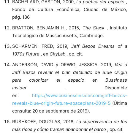
BACHELARD, GASTON, 2000,
La poética del espacio
,
Fondo de Cultura Económica, Ciudad de México,
pág. 186.
BRATTON, BENJAMIN H., 2015,
The Stack
, Instituto
Tecnológico de Massachusetts, Cambridge.
SCHARMEN, FRED, 2019,
Jeff Bezos Dreams of a
1970s Future
, en
CityLab
, op. cit.
ANDERSON, DAVID y ORWIG, JESSICA, 2019,
Vea a
Jeff Bezos revelar el plan detallado de Blue Origin
para colonizar el espacio
en
Bussiness
Insider
. Disponible
en:
https://www.businessinsider.com/jeff-bezos-
reveals-blue-origin-future-spaceplans-2019-5
(Última
consulta: 20 de septiembre de 2019).
RUSHKOFF, DOUGLAS, 2018,
La supervivencia de los
más ricos y cómo traman abandonar el barco
, op. cit.