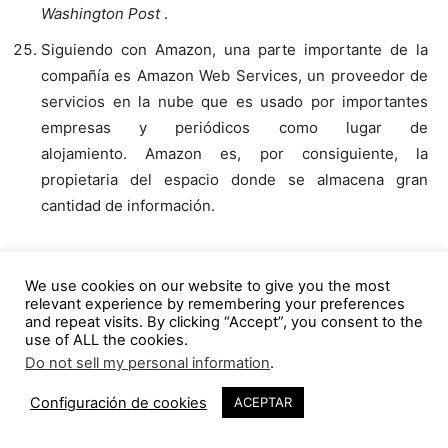
Washington Post
.
Siguiendo con Amazon, una parte importante de la
compañía es Amazon Web Services, un proveedor de
servicios en la nube que es usado por importantes
empresas y periódicos como lugar de
alojamiento. Amazon es, por consiguiente, la
propietaria del espacio donde se almacena gran
cantidad de información.
TAGS
a+t architecture publishers
actividad
actividad social
We use cookies on our website to give you the most
Andrea Branzi
archizoom
arquitectura
relevant experience by remembering your preferences
and repeat visits. By clicking “Accept”, you consent to the
arquitectura informacional
arquitectura sostenible
use of ALL the cookies.
Aurora Fernández Per
Beatriz Colomina
Bernei Dekoven
BIG
Do not sell my personal information
.
2
Brad Neuberg
Camillo Sitte
Carl Gustav Jung
Caruso St. John
Configuración de cookies
ACEPTAR
Caruso St. John Architects
Charles Fox
chris benner
ciudad
ciudad contemporánea
ciudad sostenible
codigo abierto