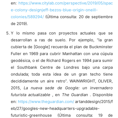
en:
https://www.citylab.com/perspective/2019/05/spac
e-colony-designjeff-bezos-blue-origin-oneill-
colonies/589294/
(Última consulta: 20 de septiembre
de 2019).
Y lo mismo pasa con proyectos actuales que se
desarrollan a ras de suelo. Por ejemplo, “la gran
cubierta de [Google] recuerda el plan de Buckminster
Fuller en 1969 para cubrir Manhattan con una cúpula
geodésica, o el de Richard Rogers en 1994 para sumir
el Southbank Centre de Londres bajo una carpa
ondulada; toda esta idea de un gran techo tiene
decididamente un aire retro”. WAINWRIGHT, OLIVER,
2015,
La nueva sede de Google: un invernadero
futurista actualizable
, en
The Guardian
. Disponible
en:
https://www.theguardian.com/
artanddesign/2015/f
eb/27/googles-new-headquarters-upgradable-
futuristic-greenhouse (Última consulta: 19 de