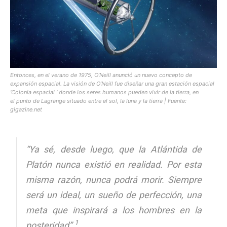
[:]
Entonces, en el verano de 1975, O’Neill anunció un nuevo concepto de
expansión espacial. La visión de O’Neill fue diseñar una gran estación espacial
‘Colonia espacial ‘ donde los seres humanos pueden vivir de la tierra, en
el punto de Lagrange situado entre el sol, la luna y la tierra | Fuente:
gigazine.net
“Ya sé, desde luego, que la Atlántida de
Platón nunca existió en realidad. Por esta
misma razón, nunca podrá morir. Siempre
será un ideal, un sueño de perfección, una
meta que inspirará a los hombres en la
1
posteridad”.