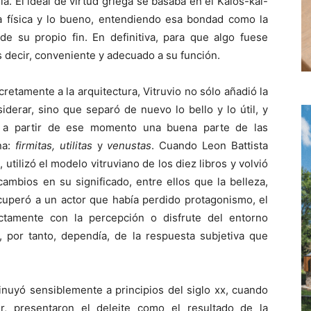
á. El ideal de virtud griega se basaba en el Kalos-kai-
eza física y lo bueno, entendiendo esa bondad como la
de su propio fin. En definitiva, para que algo fuese
s decir, conveniente y adecuado a su función.
retamente a la arquitectura, Vitruvio no sólo añadió la
derar, sino que separó de nuevo lo bello y lo útil, y
a a partir de ese momento una buena parte de las
na:
firmitas, utilitas
y
venustas
. Cuando Leon Battista
, utilizó el modelo vitruviano de los diez libros y volvió
cambios en su significado, entre ellos que la belleza,
ecuperó a un actor que había perdido protagonismo, el
ectamente con la percepción o disfrute del entorno
, por tanto, dependía, de la respuesta subjetiva que
inuyó sensiblemente a principios del siglo xx, cuando
, presentaron el deleite como el resultado de la