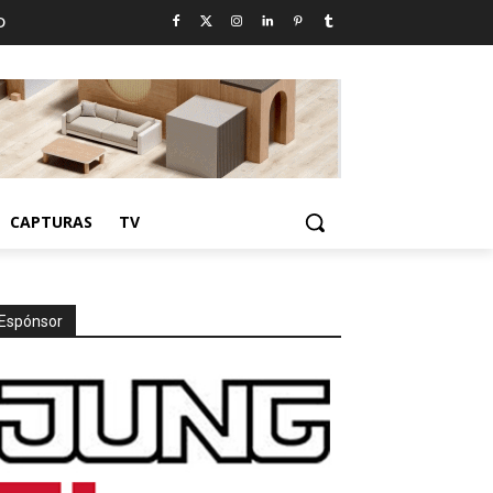
D
CAPTURAS
TV
Espónsor