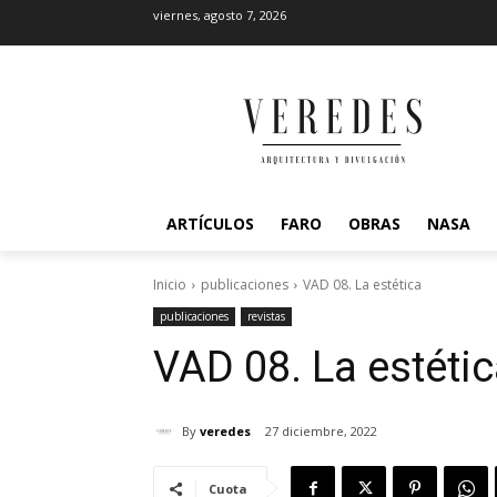
viernes, agosto 7, 2026
ARTÍCULOS
FARO
OBRAS
NASA
Inicio
publicaciones
VAD 08. La estética
publicaciones
revistas
VAD 08. La estéti
By
veredes
27 diciembre, 2022
Cuota