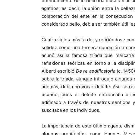
entendimiento de lo bello iba mucho más all
agathos, es decir, la unión entre la bell
colaboración del ente en la consecución 
considerado bello, debía ser también útil, e
Cuatro siglos más tarde, y refiriéndose conc
solidez como una tercera condición a consi
acuñó así la famosa tríada que marcarí
reflexiones teóricas en torno a la discipli
Alberti escribió
De re aedificatoria
(c. 1450)
sobre la tríada, aunque introdujo algunos 
además, debía provocar deleite. Así, se r
usuario, pues el deleite entroncaba dir
edificado a través de nuestros sentidos y
suscitaba en los individuos.
La importancia de este último agente dism
algunos arquitectos, como Hannes Meyer