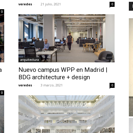
veredes
-
21 julio, 2021
0
0
arquitectura
a
Nuevo campus WPP en Madrid |
BDG architecture + design
veredes
-
3 marzo, 2021
0
0