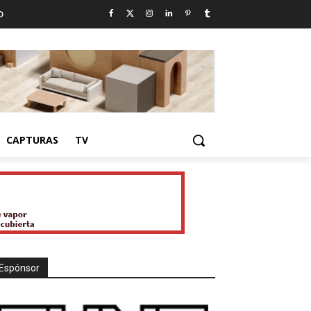
D
CAPTURAS
TV
Espónsor