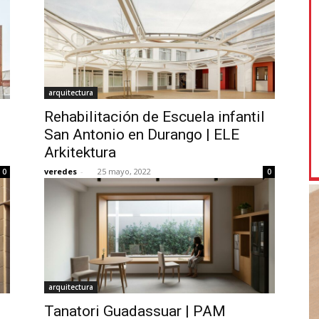
arquitectura
Rehabilitación de Escuela infantil
San Antonio en Durango | ELE
Arkitektura
veredes
-
25 mayo, 2022
0
0
arquitectura
Tanatori Guadassuar | PAM