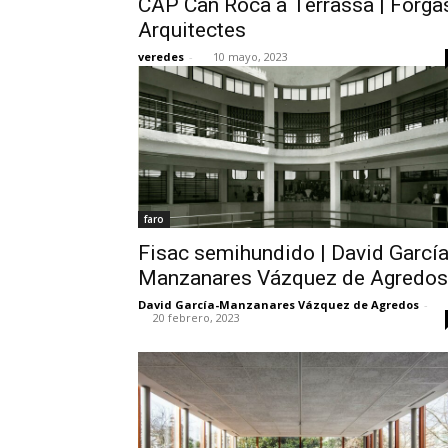
CAP Can Roca a Terrassa | Forga
Arquitectes
veredes
-
10 mayo, 2023
faro
Fisac semihundido | David García
Manzanares Vázquez de Agredos
David García-Manzanares Vázquez de Agredos
-
20 febrero, 2023