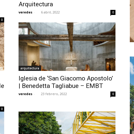
Arquitectura
a
veredes
-
6 abril, 2022
0
0
arquitectura
Iglesia de ‘San Giacomo Apostolo’
de
| Benedetta Tagliabue – EMBT
veredes
-
23 febrero, 2022
0
0