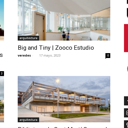
arquitectura
Big and Tiny | Zooco Estudio
s
veredes
-
17 mayo, 2023
0
3
arquitectura