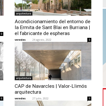
arquitectura
Acondicionamiento del entorno de
la Ermita de Sant Blai en Burriana |
el fabricante de espheras
0
veredes
-
24 agosto, 2022
0
arquitectura
CAP de Navarcles | Valor-Llimós
arquitectura
veredes
-
27 julio, 2022
0
0