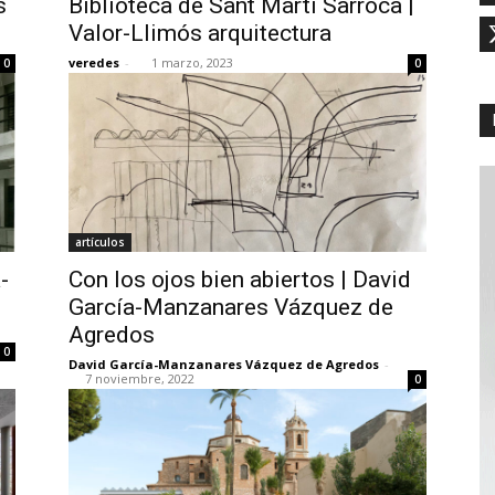
s
Biblioteca de Sant Martí Sarroca |
Valor-Llimós arquitectura
veredes
-
1 marzo, 2023
0
0
artículos
-
Con los ojos bien abiertos | David
García-Manzanares Vázquez de
Agredos
0
David García-Manzanares Vázquez de Agredos
-
7 noviembre, 2022
0