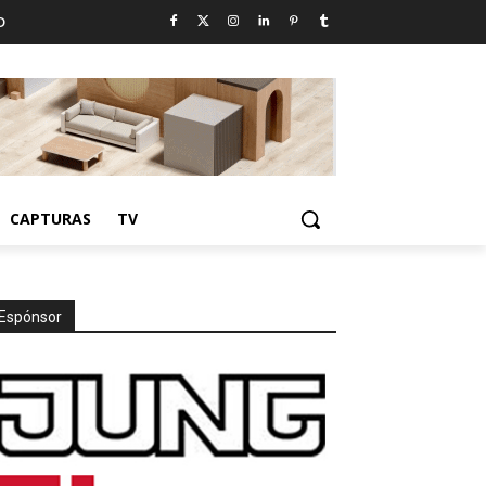
D
CAPTURAS
TV
Espónsor