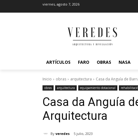
viernes, agosto 7, 2026
ARTÍCULOS
FARO
OBRAS
NASA
Inicio
obras
arquitectura
Casa da Anguía de Barr
obras
arquitectura
equipamiento dotacional
rehabilitaci
Casa da Anguía de
Arquitectura
By
veredes
5 julio, 2023