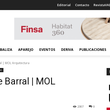
Editorial
Contacto
RevistaVA
BALIZA
APAREJO
EVENTOS
DERIVA
PUBLICACIONES
al | MOL Arquitectura
ón
 Barral | MOL
2307
0