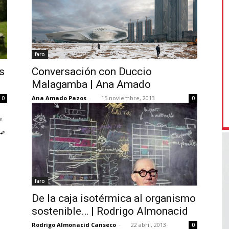
faro
s
Conversación con Duccio
Malagamba | Ana Amado
Ana Amado Pazos
-
15 noviembre, 2013
0
0
faro
De la caja isotérmica al organismo
sostenible… | Rodrigo Almonacid
Rodrigo Almonacid Canseco
-
22 abril, 2013
0