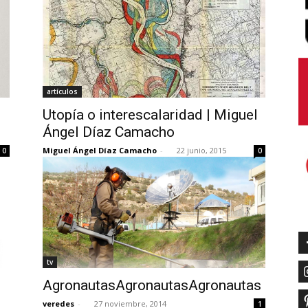
artículos
Utopía o interescalaridad | Miguel
Ángel Díaz Camacho
Miguel Ángel Díaz Camacho
-
22 junio, 2015
0
0
tv
AgronautasAgronautasAgronautas
veredes
-
27 noviembre, 2014
1