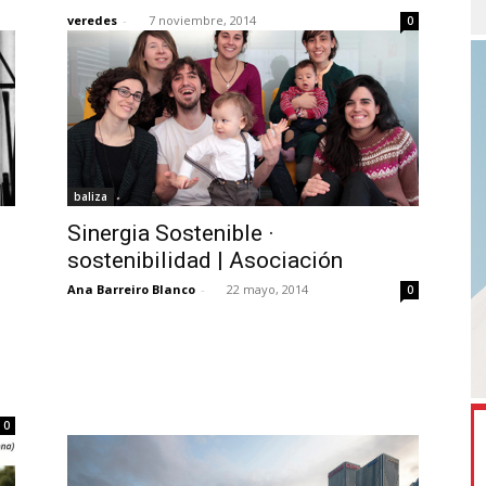
veredes
-
7 noviembre, 2014
0
baliza
Sinergia Sostenible ·
sostenibilidad | Asociación
Ana Barreiro Blanco
-
22 mayo, 2014
0
0