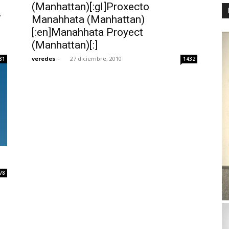
(Manhattan)[:gl]Proxecto
V
Manahhata (Manhattan)
[:en]Manahhata Proyect
(Manhattan)[:]
veredes
-
27 diciembre, 2010
81
1432
78