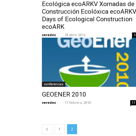
Ecológica ecoARKV Xornadas de
Construcción Ecolóxica ecoARK
Days of Ecological Construction
ecoARK
veredes
-
18 abril, 2012
1
conferencias
GEOENER 2010
veredes
-
17 febrero, 2010
11
1
2