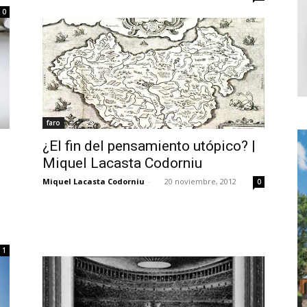
0
faro
¿El fin del pensamiento utópico? |
Miquel Lacasta Codorniu
Miquel Lacasta Codorniu
-
20 noviembre, 2012
0
1