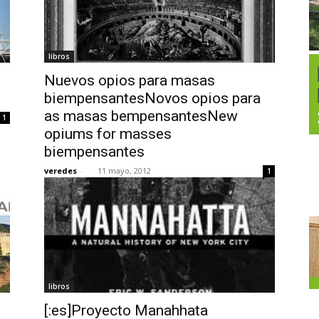
libros
Nuevos opios para masas
biempensantesNovos opios para
as masas bempensantesNew
1
opiums for masses
biempensantes
veredes
-
11 mayo, 2012
1
libros
[:es]Proyecto Manahhata