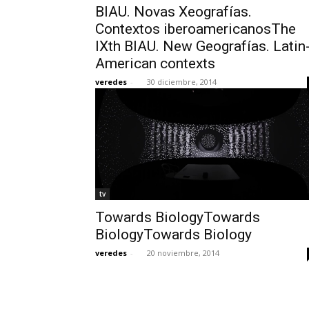
BIAU. Novas Xeografías.
Contextos iberoamericanosThe
IXth BIAU. New Geografías. Latin
American contexts
veredes
-
30 diciembre, 2014
tv
Towards BiologyTowards
BiologyTowards Biology
veredes
-
20 noviembre, 2014