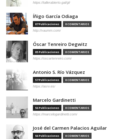
https://tallerabierto.gal/gl/
Íñigo García Odiaga
87 Publicaciones
0 COMENTARIOS
http://vaumm.com/
Óscar Tenreiro Degwitz
85 Publicaciones
0 COMENTARIOS
https://oscartenreiro.com/
Antonio S. Río Vázquez
57 Publicaciones
0 COMENTARIOS
https://asrv.es/
Marcelo Gardinetti
56 Publicaciones
0 COMENTARIOS
https://marcelogardinetti.com/
José del Carmen Palacios Aguilar
56 Publicaciones
0 COMENTARIOS