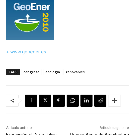
+
www.geoener.es
TAGS
congreso
ecología
renovables
Artículo anterior
Artículo siguiente
Exposición «L.A. de Julius
Premio Ascer de Arquitectura