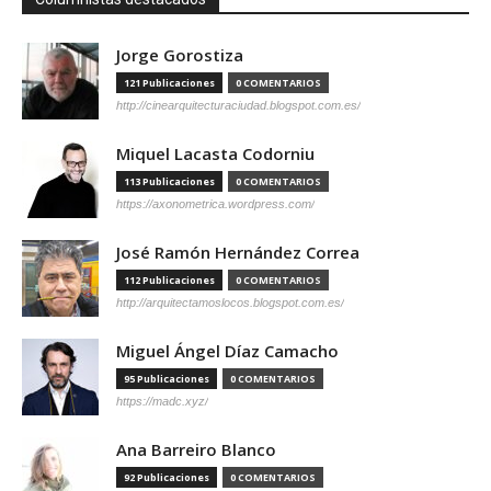
Jorge Gorostiza
121 Publicaciones
0 COMENTARIOS
http://cinearquitecturaciudad.blogspot.com.es/
Miquel Lacasta Codorniu
113 Publicaciones
0 COMENTARIOS
https://axonometrica.wordpress.com/
José Ramón Hernández Correa
112 Publicaciones
0 COMENTARIOS
http://arquitectamoslocos.blogspot.com.es/
Miguel Ángel Díaz Camacho
95 Publicaciones
0 COMENTARIOS
https://madc.xyz/
Ana Barreiro Blanco
92 Publicaciones
0 COMENTARIOS