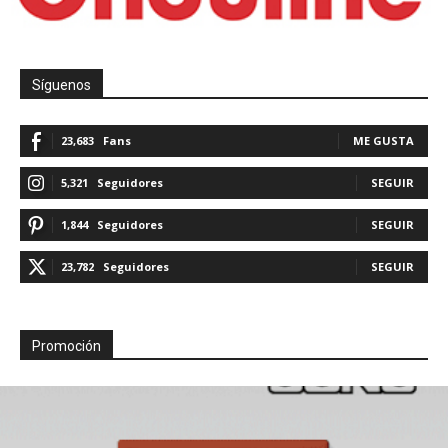
Síguenos
23,683
Fans
ME GUSTA
5,321
Seguidores
SEGUIR
1,844
Seguidores
SEGUIR
23,782
Seguidores
SEGUIR
Promoción