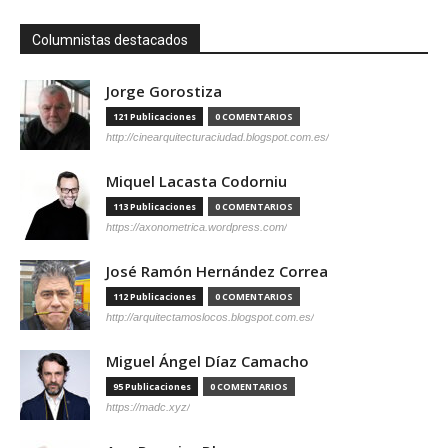
Columnistas destacados
Jorge Gorostiza
121 Publicaciones
0 COMENTARIOS
http://cinearquitecturaciudad.blogspot.com.es/
Miquel Lacasta Codorniu
113 Publicaciones
0 COMENTARIOS
https://axonometrica.wordpress.com/
José Ramón Hernández Correa
112 Publicaciones
0 COMENTARIOS
http://arquitectamoslocos.blogspot.com.es/
Miguel Ángel Díaz Camacho
95 Publicaciones
0 COMENTARIOS
https://madc.xyz/