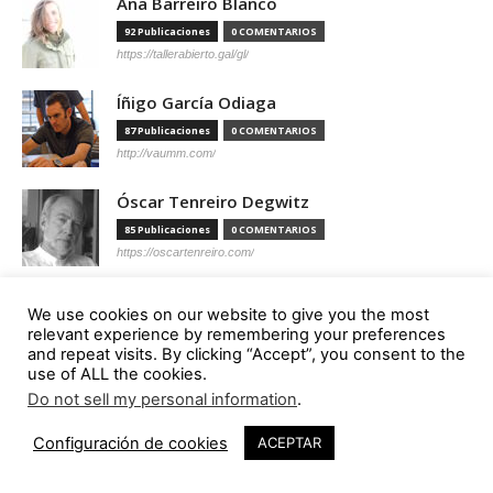
Ana Barreiro Blanco
92 Publicaciones
0 COMENTARIOS
https://tallerabierto.gal/gl/
Íñigo García Odiaga
87 Publicaciones
0 COMENTARIOS
http://vaumm.com/
Óscar Tenreiro Degwitz
85 Publicaciones
0 COMENTARIOS
https://oscartenreiro.com/
Antonio S. Río Vázquez
We use cookies on our website to give you the most
57 Publicaciones
0 COMENTARIOS
relevant experience by remembering your preferences
and repeat visits. By clicking “Accept”, you consent to the
https://asrv.es/
use of ALL the cookies.
Marcelo Gardinetti
Do not sell my personal information
.
1
56 Publicaciones
0 COMENTARIOS
Configuración de cookies
ACEPTAR
https://marcelogardinetti.com/