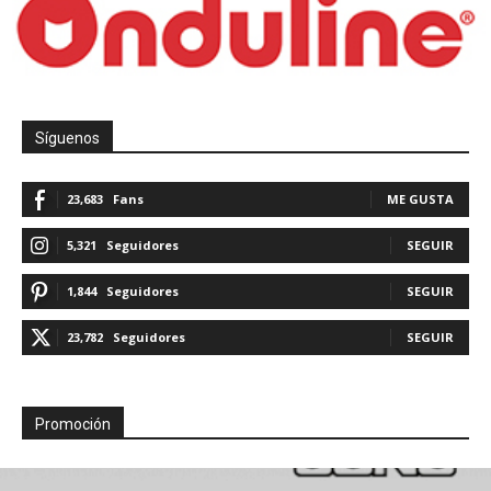
Síguenos
23,683
Fans
ME GUSTA
5,321
Seguidores
SEGUIR
1,844
Seguidores
SEGUIR
23,782
Seguidores
SEGUIR
Promoción