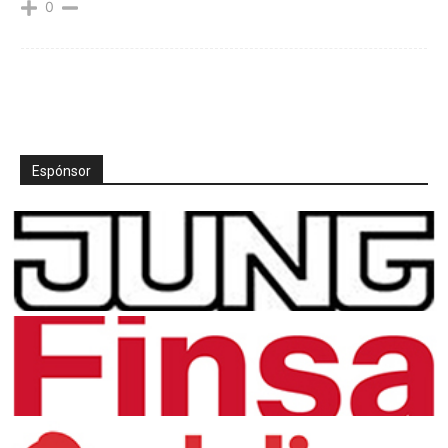
0
Espónsor