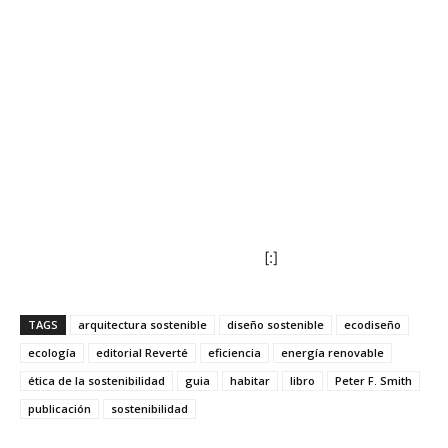
[:]
TAGS
arquitectura sostenible
diseño sostenible
ecodiseño
ecología
editorial Reverté
eficiencia
energía renovable
ética de la sostenibilidad
guia
habitar
libro
Peter F. Smith
publicación
sostenibilidad