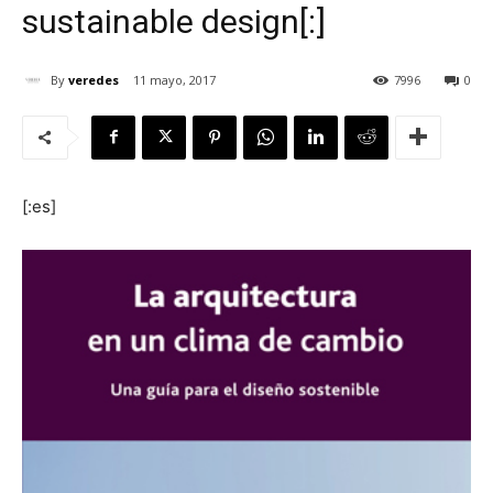
sustainable design[:]
By
veredes
11 mayo, 2017
7996
0
[:]
[:es]