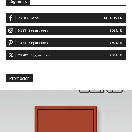
Síguenos
23,683
Fans
ME GUSTA
5,321
Seguidores
SEGUIR
1,844
Seguidores
SEGUIR
23,782
Seguidores
SEGUIR
Promoción