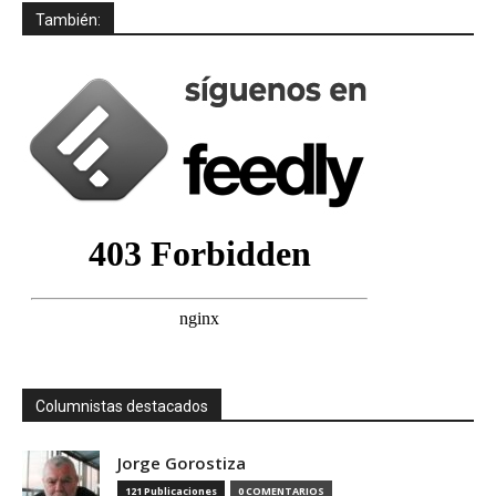
También:
Columnistas destacados
Jorge Gorostiza
121 Publicaciones
0 COMENTARIOS