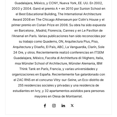
Guadalajara, México, y CCNY, Nueva York, EE. UU. En 2002,
2003 y 2004. Ganó el premio A + en 2010 por Sunion School en
el Best Educational Building, The International Architecture
Award 2008 en The Chicago Athenaeum por Colin's House y el
primer premio en Corian Prize en 2006. Su obra ha sido expuesta
en Barcelona , Madrid, Florencia, Cannes y en Le Pavillon de
l'Arsenal en París. Varias publicaciones han sido reconocidas por
su trabajo como Quaderns, ON, Arquitectura Plus, Piso,
Arquitectura y Diseño, El País, ABC, La Vanguardia, Clarín, Sole
24 Ore, y otros. Recientemente realizó conferencias en ITSEM
Guadalajara, México, Facolta di Architettura di l'Alghero, Italia,
msa Münster School of Architecture, Münster Alemania, IBM
Think Tank en París, Francia, y varias universidades y
organizaciones en España. Recientemente fue galardonado con
el ZAC RN5 en el concurso Vitry-sur-Seine, un Eco-distrito de
255 residencias sociales y privadas y una residencia de
estudiantes en Ivry, y 32 apartamentos asistidos para personas
mayores en Olesa de Montserrat.