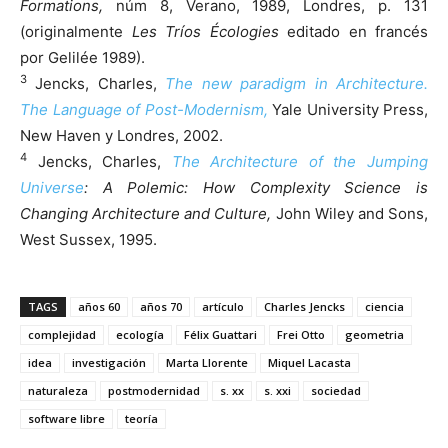
Formations,
núm 8, Verano, 1989, Londres, p. 131
(originalmente
Les Tríos Écologies
editado en francés
por Gelilée 1989).
3
Jencks, Charles,
The new paradigm in Architecture.
The Language of Post-Modernism,
Yale University Press,
New Haven y Londres, 2002.
4
Jencks, Charles,
The Architecture of the Jumping
Universe
: A Polemic: How Complexity Science is
Changing Architecture and Culture,
John Wiley and Sons,
West Sussex, 1995.
TAGS
años 60
años 70
artículo
Charles Jencks
ciencia
complejidad
ecología
Félix Guattari
Frei Otto
geometria
idea
investigación
Marta Llorente
Miquel Lacasta
naturaleza
postmodernidad
s. xx
s. xxi
sociedad
software libre
teoría