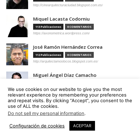
http://cinearquitecturaciudad.blogspot.com.es/
Miquel Lacasta Codorniu
113 Publicaciones
0 COMENTARIOS
https://axonometrica.wordpress.com/
José Ramón Hernández Correa
112 Publicaciones
0 COMENTARIOS
http://arquitectamoslocos.blogspot.com.es/
Miguel Ángel Díaz Camacho
95 Publicaciones
0 COMENTARIOS
We use cookies on our website to give you the most
https://madc.xyz/
relevant experience by remembering your preferences
and repeat visits. By clicking “Accept”, you consent to the
Ana Barreiro Blanco
use of ALL the cookies.
92 Publicaciones
0 COMENTARIOS
Do not sell my personal information
.
https://tallerabierto.gal/gl/
Configuración de cookies
ACEPTAR
Íñigo García Odiaga
87 Publicaciones
0 COMENTARIOS