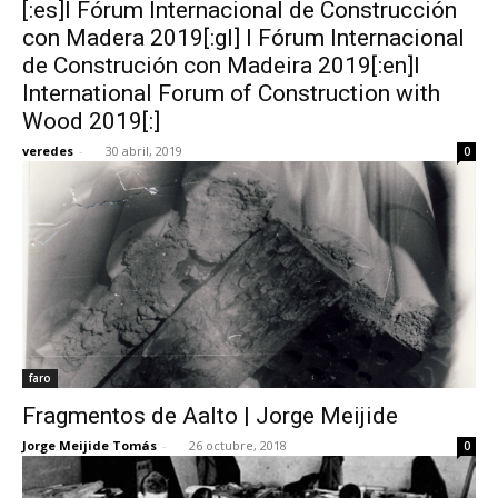
[:es]I Fórum Internacional de Construcción
con Madera 2019[:gl] I Fórum Internacional
de Construción con Madeira 2019[:en]I
International Forum of Construction with
Wood 2019[:]
veredes
-
30 abril, 2019
0
faro
Fragmentos de Aalto | Jorge Meijide
Jorge Meijide Tomás
-
26 octubre, 2018
0