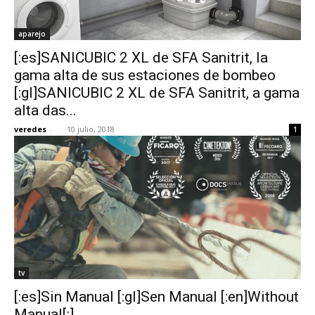
aparejo
[:es]SANICUBIC 2 XL de SFA Sanitrit, la
gama alta de sus estaciones de bombeo
[:gl]SANICUBIC 2 XL de SFA Sanitrit, a gama
alta das...
veredes
-
10 julio, 2018
1
tv
[:es]Sin Manual [:gl]Sen Manual [:en]Without
Manual[:]