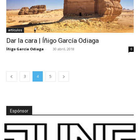
artículos
Dar la cara | Íñigo García Odiaga
Íñigo García Odiaga
-
30 abril, 2018
0
3
4
5
Espónsor