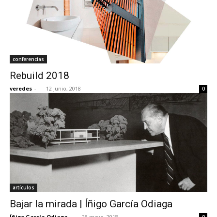
conferencias
Rebuild 2018
veredes
-
12 junio, 2018
0
artículos
Bajar la mirada | Íñigo García Odiaga
Íñigo García Odiaga
-
28 mayo, 2018
0