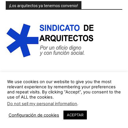
¡Los arquitectos ya tenemos convenio!
COLUMNISTAS/AUTORES (lista parcial)
We use cookies on our website to give you the most
relevant experience by remembering your preferences
and repeat visits. By clicking “Accept”, you consent to the
Jorge Gorostiza
use of ALL the cookies.
121 Publicaciones
0 COMENTARIOS
Do not sell my personal information
.
http://cinearquitecturaciudad.blogspot.com.es/
Configuración de cookies
ACEPTAR
Miquel Lacasta Codorniu
113 Publicaciones
0 COMENTARIOS