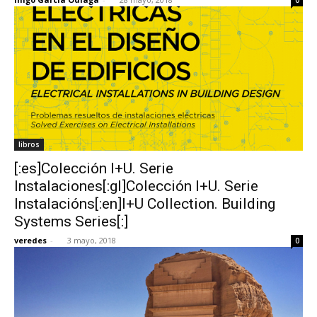
libros
[:es]Colección I+U. Serie
Instalaciones[:gl]Colección I+U. Serie
Instalacións[:en]I+U Collection. Building
Systems Series[:]
veredes
-
3 mayo, 2018
0