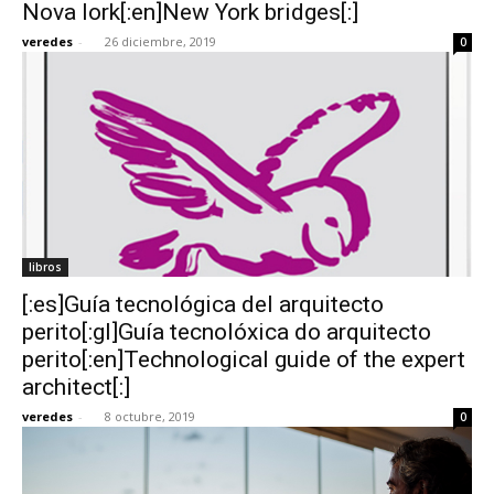
Nova Iork[:en]New York bridges[:]
veredes
-
26 diciembre, 2019
0
libros
[:es]Guía tecnológica del arquitecto
perito[:gl]Guía tecnolóxica do arquitecto
perito[:en]Technological guide of the expert
architect[:]
veredes
-
8 octubre, 2019
0