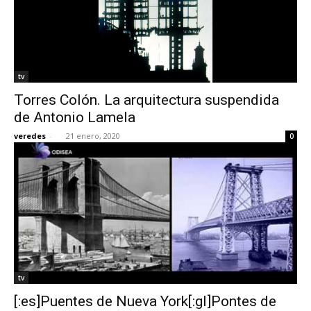
tv
Torres Colón. La arquitectura suspendida
de Antonio Lamela
veredes
-
21 enero, 2020
0
tv
[:es]Puentes de Nueva York[:gl]Pontes de