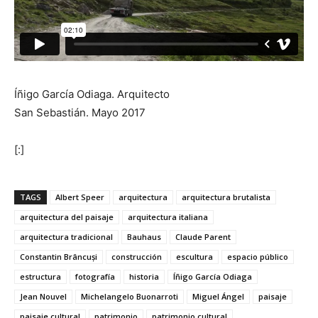
Íñigo García Odiaga. Arquitecto
San Sebastián. Mayo 2017
[:]
TAGS
Albert Speer
arquitectura
arquitectura brutalista
arquitectura del paisaje
arquitectura italiana
arquitectura tradicional
Bauhaus
Claude Parent
Constantin Brâncuși
construcción
escultura
espacio público
estructura
fotografía
historia
Íñigo García Odiaga
Jean Nouvel
Michelangelo Buonarroti
Miguel Ángel
paisaje
paisaje cultural
patrimonio
patrimonio cultural