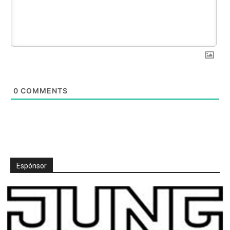
0
COMMENTS
Espónsor