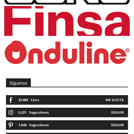
Síguenos
23,683
Fans
ME GUSTA
5,321
Seguidores
SEGUIR
1,844
Seguidores
SEGUIR