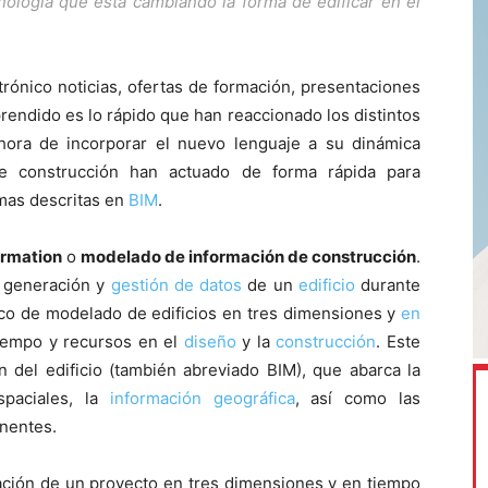
ología que está cambiando la forma de edificar en el
rónico noticias, ofertas de formación, presentaciones
prendido es lo rápido que han reaccionado los distintos
a hora de incorporar el nuevo lenguaje a su dinámica
 de construcción han actuado de forma rápida para
mas descritas en
BIM
.
ormation
o
modelado de información de construcción
.
e generación y
gestión de datos
de un
edificio
durante
ico de modelado de edificios en tres dimensiones y
en
tiempo y recursos en el
diseño
y la
construcción
. Este
 del edificio (también abreviado BIM), que abarca la
spaciales, la
información geográfica
, así como las
nentes.
rmación de un proyecto en tres dimensiones y en tiempo