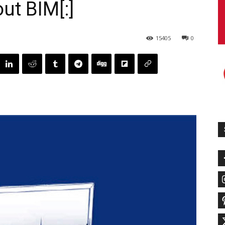
ut BIM[:]
15405
0