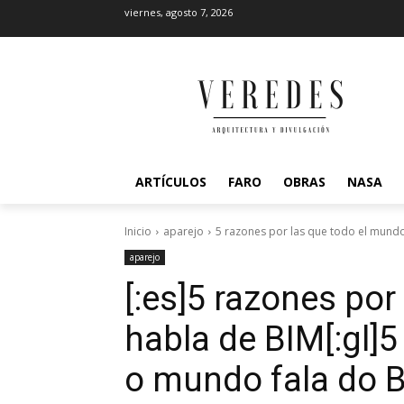
viernes, agosto 7, 2026
ARTÍCULOS
FARO
OBRAS
NASA
Inicio
aparejo
5 razones por las que todo el mundo
aparejo
[:es]5 razones po
habla de BIM[:gl]
o mundo fala do B