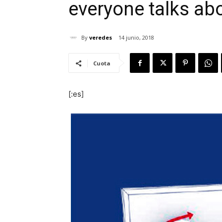
everyone talks abo
By
veredes
14 junio, 2018
Cuota
[:es]