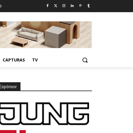
D
CAPTURAS
TV
Espónsor