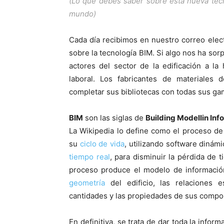
(Lo que debes saber sobre esta nueva tecn
mundo)
Cada día recibimos en nuestro correo elect
sobre la tecnología BIM. Si algo nos ha sor
actores del sector de la edificación a l
laboral. Los fabricantes de materiales
completar sus bibliotecas con todas sus ga
BIM
son las siglas de
Building Modellin Inf
La Wikipedia lo define como el proceso d
su
ciclo de vida
, utilizando software dinám
tiempo real
, para disminuir la pérdida de 
proceso produce el modelo de información
geometría
del edificio, las relaciones e
cantidades y las propiedades de sus compo
En definitiva, se trata de dar toda la info