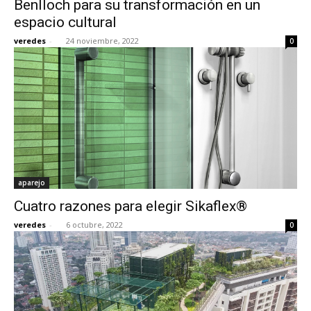
Benlloch para su transformación en un
espacio cultural
veredes
-
24 noviembre, 2022
0
[:]
aparejo
Cuatro razones para elegir Sikaflex®
veredes
-
6 octubre, 2022
0