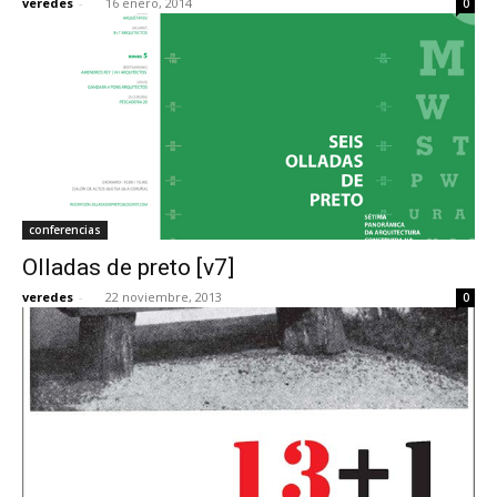
veredes
-
16 enero, 2014
0
conferencias
Olladas de preto [v7]
veredes
-
22 noviembre, 2013
0