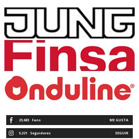
23,683
Fans
ME GUSTA
5,321
Seguidores
SEGUIR