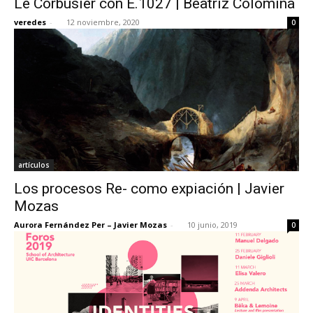
Le Corbusier con E.1027 | Beatriz Colomina
veredes
-
12 noviembre, 2020
0
artículos
Los procesos Re- como expiación | Javier
Mozas
Aurora Fernández Per – Javier Mozas
-
10 junio, 2019
0