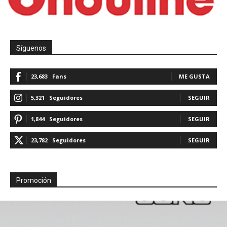
Síguenos
23,683
Fans
ME GUSTA
5,321
Seguidores
SEGUIR
1,844
Seguidores
SEGUIR
23,782
Seguidores
SEGUIR
Promoción