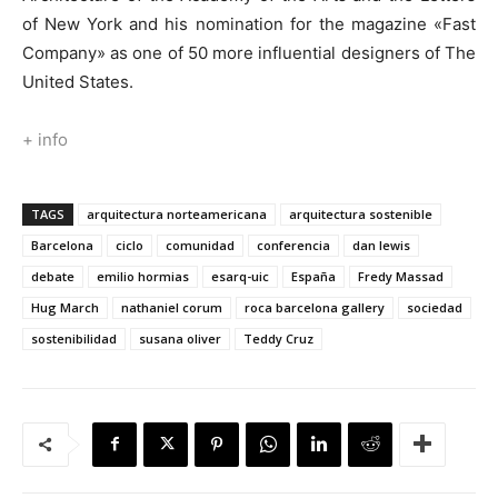
of New York and his nomination for the magazine «Fast
Company» as one of 50 more influential designers of The
United States.
+ info
TAGS
arquitectura norteamericana
arquitectura sostenible
Barcelona
ciclo
comunidad
conferencia
dan lewis
debate
emilio hormias
esarq-uic
España
Fredy Massad
Hug March
nathaniel corum
roca barcelona gallery
sociedad
sostenibilidad
susana oliver
Teddy Cruz