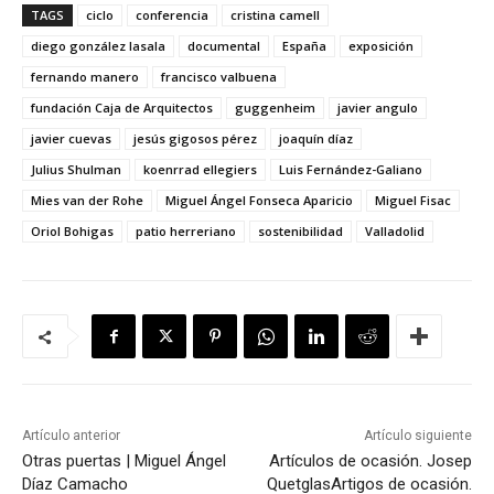
TAGS
ciclo
conferencia
cristina camell
diego gonzález lasala
documental
España
exposición
fernando manero
francisco valbuena
fundación Caja de Arquitectos
guggenheim
javier angulo
javier cuevas
jesús gigosos pérez
joaquín díaz
Julius Shulman
koenrrad ellegiers
Luis Fernández-Galiano
Mies van der Rohe
Miguel Ángel Fonseca Aparicio
Miguel Fisac
Oriol Bohigas
patio herreriano
sostenibilidad
Valladolid
Artículo anterior
Artículo siguiente
Otras puertas | Miguel Ángel
Artículos de ocasión. Josep
Díaz Camacho
Quetglas
Artigos de ocasión.