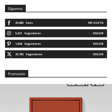
Síguenos
23,683
Fans
ME GUSTA
5,321
Seguidores
SEGUIR
1,844
Seguidores
SEGUIR
23,782
Seguidores
SEGUIR
Promoción