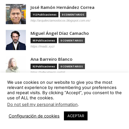
José Ramón Hernández Correa
112 Publicaciones
0 COMENTARIOS
http://arquitectamoslocos.blogspot.com.es/
Miguel Ángel Díaz Camacho
95 Publicaciones
0 COMENTARIOS
https://madc.xyz/
Ana Barreiro Blanco
92 Publicaciones
0 COMENTARIOS
https://tallerabierto.gal/gl/
We use cookies on our website to give you the most
Íñigo García Odiaga
relevant experience by remembering your preferences
and repeat visits. By clicking “Accept”, you consent to the
87 Publicaciones
0 COMENTARIOS
use of ALL the cookies.
http://vaumm.com/
Do not sell my personal information
.
Óscar Tenreiro Degwitz
Configuración de cookies
ACEPTAR
85 Publicaciones
0 COMENTARIOS
https://oscartenreiro.com/