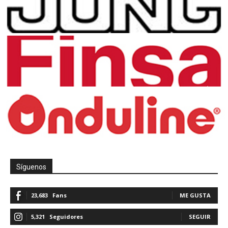
Síguenos
23,683
Fans
ME GUSTA
5,321
Seguidores
SEGUIR