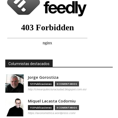
Columnistas destacados
Jorge Gorostiza
121 Publicaciones
0 COMENTARIOS
http://cinearquitecturaciudad.blogspot.com.es/
Miquel Lacasta Codorniu
113 Publicaciones
0 COMENTARIOS
https://axonometrica.wordpress.com/