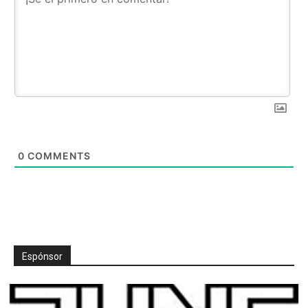
0
COMMENTS
Espónsor