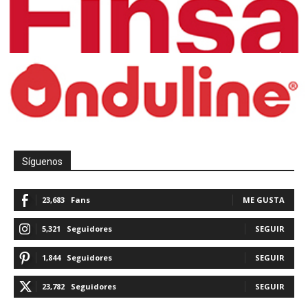
Síguenos
23,683
Fans
ME GUSTA
5,321
Seguidores
SEGUIR
1,844
Seguidores
SEGUIR
23,782
Seguidores
SEGUIR