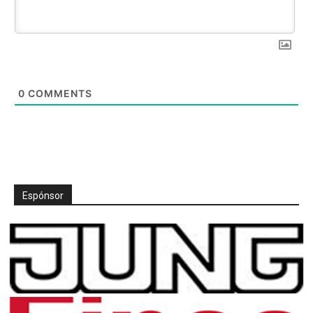
0
COMMENTS
Espónsor