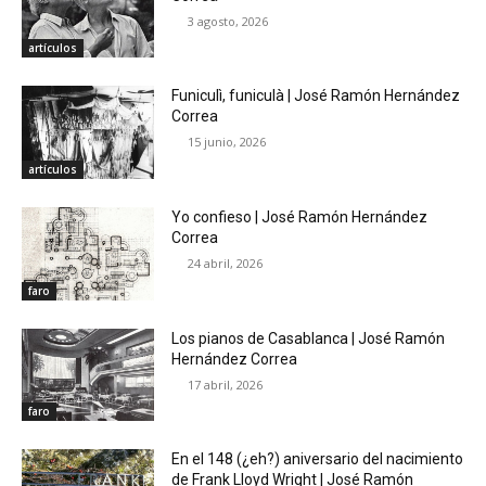
3 agosto, 2026
artículos
Funiculì, funiculà | José Ramón Hernández
Correa
15 junio, 2026
artículos
Yo confieso | José Ramón Hernández
Correa
24 abril, 2026
faro
Los pianos de Casablanca | José Ramón
Hernández Correa
17 abril, 2026
faro
En el 148 (¿eh?) aniversario del nacimiento
de Frank Lloyd Wright | José Ramón