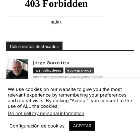
Columnistas destacados
Jorge Gorostiza
121 Publicaciones
0 COMENTARIOS
http://cinearquitecturaciudad.blogspot.com.es/
We use cookies on our website to give you the most
Miquel Lacasta Codorniu
relevant experience by remembering your preferences
113 Publicaciones
0 COMENTARIOS
and repeat visits. By clicking “Accept”, you consent to the
https://axonometrica.wordpress.com/
use of ALL the cookies.
Do not sell my personal information
.
José Ramón Hernández Correa
Configuración de cookies
ACEPTAR
112 Publicaciones
0 COMENTARIOS
http://arquitectamoslocos.blogspot.com.es/