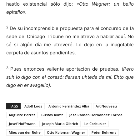
hastío existencial sólo dijo:
«Otto Wagner: un bello
epitafio».
2
De su incomprensible propuesta para el concurso de la
sede del Chicago Tribune no me atrevo a hablar aquí. No
sé si algún día me atreveré. Lo dejo en la inagotable
carpeta de asuntos pendientes.
3
Pues entonces valiente aportación de pruebas.
(Pero
suh lo digo con el corasó: fiarsen uhtede de mí. Ehto que
digo eh er avagelio).
TAGS
Adolf Loos
Antonio Fernández Alba
Art Nouveau
Auguste Perret
Gustav Klimt
José Ramón Hernández Correa
Josef Hoffmann
Joseph Maria Olbrich
Le Corbusier
Mies van der Rohe
Otto Koloman Wagner
Peter Behrens