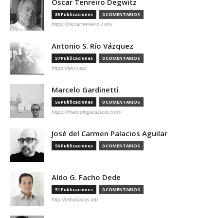
Óscar Tenreiro Degwitz
85 Publicaciones
0 COMENTARIOS
https://oscartenreiro.com/
Antonio S. Río Vázquez
57 Publicaciones
0 COMENTARIOS
https://asrv.es/
Marcelo Gardinetti
56 Publicaciones
0 COMENTARIOS
https://marcelogardinetti.com/
José del Carmen Palacios Aguilar
56 Publicaciones
0 COMENTARIOS
Aldo G. Facho Dede
51 Publicaciones
0 COMENTARIOS
http://urbanistas.lat/