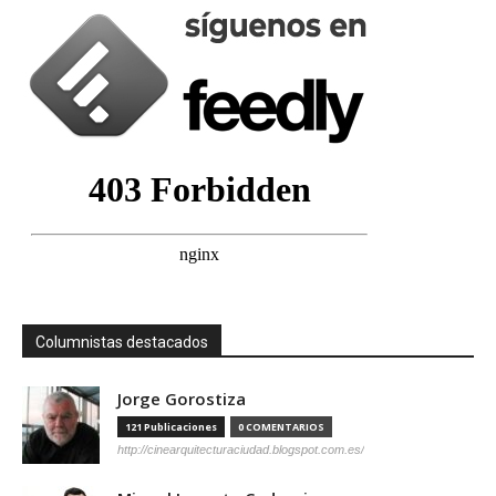
Columnistas destacados
Jorge Gorostiza
121 Publicaciones
0 COMENTARIOS
http://cinearquitecturaciudad.blogspot.com.es/