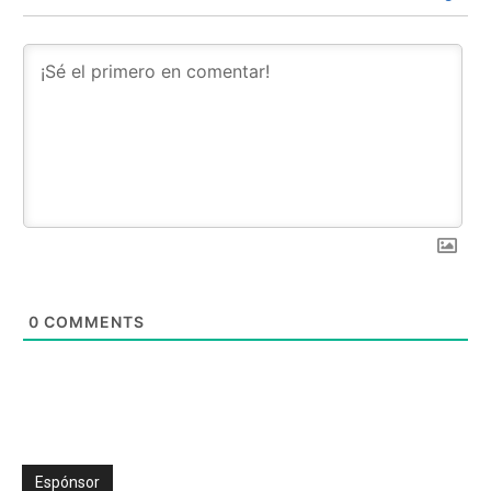
0
COMMENTS
Espónsor