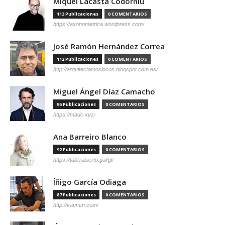
Miquel Lacasta Codorniu
113 Publicaciones
0 COMENTARIOS
https://axonometrica.wordpress.com/
José Ramón Hernández Correa
112 Publicaciones
0 COMENTARIOS
http://arquitectamoslocos.blogspot.com.es/
Miguel Ángel Díaz Camacho
95 Publicaciones
0 COMENTARIOS
https://madc.xyz/
Ana Barreiro Blanco
92 Publicaciones
0 COMENTARIOS
https://tallerabierto.gal/gl/
Íñigo García Odiaga
87 Publicaciones
0 COMENTARIOS
http://vaumm.com/