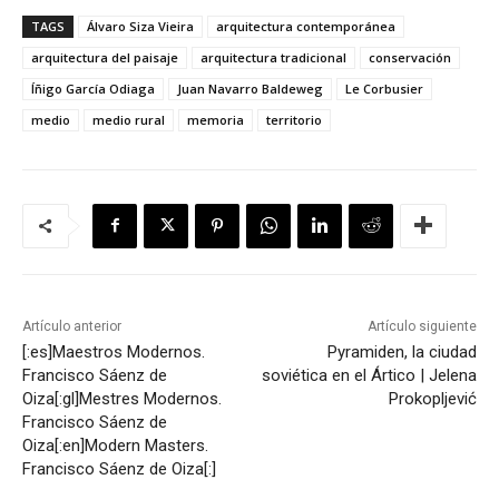
TAGS
Álvaro Siza Vieira
arquitectura contemporánea
arquitectura del paisaje
arquitectura tradicional
conservación
Íñigo García Odiaga
Juan Navarro Baldeweg
Le Corbusier
medio
medio rural
memoria
territorio
Artículo anterior
Artículo siguiente
[:es]Maestros Modernos.
Pyramiden, la ciudad
Francisco Sáenz de
soviética en el Ártico | Jelena
Oiza[:gl]Mestres Modernos.
Prokopljević
Francisco Sáenz de
Oiza[:en]Modern Masters.
Francisco Sáenz de Oiza[:]