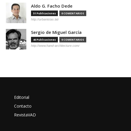
Aldo G. Facho Dede
51 Publicaciones
0 COMENTARIOS
http://urbanistas.lat/
Sergio de Miguel García
46 Publicaciones
0 COMENTARIOS
http://www.hand-architecture.com/
Editorial
Contacto
RevistaVAD