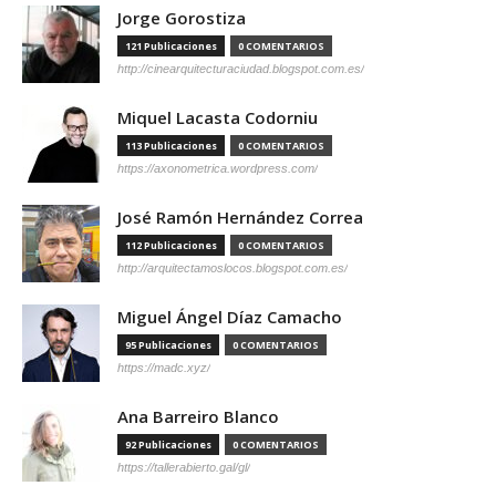
Jorge Gorostiza
121 Publicaciones
0 COMENTARIOS
http://cinearquitecturaciudad.blogspot.com.es/
Miquel Lacasta Codorniu
113 Publicaciones
0 COMENTARIOS
https://axonometrica.wordpress.com/
José Ramón Hernández Correa
112 Publicaciones
0 COMENTARIOS
http://arquitectamoslocos.blogspot.com.es/
Miguel Ángel Díaz Camacho
95 Publicaciones
0 COMENTARIOS
https://madc.xyz/
Ana Barreiro Blanco
92 Publicaciones
0 COMENTARIOS
https://tallerabierto.gal/gl/