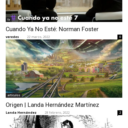
tv
Cuando Ya No Esté: Norman Foster
veredes
-
22 marzo, 2022
0
artículos
Origen | Landa Hernández Martínez
Landa Hernández
-
28 febrero, 2022
2