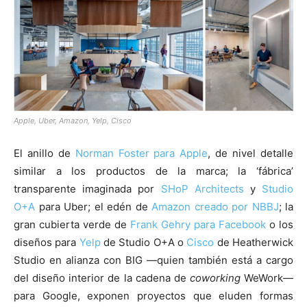
Apple, Uber, Amazon, Yelp, Cisco
El anillo de
Norman Foster para Apple
, de nivel detalle
similar a los productos de la marca; la ‘fábrica’
transparente imaginada por
SHoP Architects
y
Studio
O+A
para Uber; el edén de
Amazon creado por NBBJ
; la
gran cubierta verde de
Frank Gehry para Facebook
o los
diseños para
Yelp
de Studio O+A o
Cisco
de Heatherwick
Studio en alianza con BIG —quien también está a cargo
del diseño interior de la cadena de
coworking
WeWork—
para Google, exponen proyectos que eluden formas