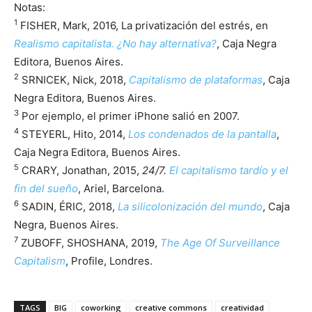
Notas:
1
FISHER, Mark, 2016, La privatización del estrés, en
Realismo capitalista. ¿No hay alternativa?
, Caja Negra
Editora, Buenos Aires.
2
SRNICEK, Nick, 2018,
Capitalismo de plataformas
, Caja
Negra Editora, Buenos Aires.
3
Por ejemplo, el primer iPhone salió en 2007.
4
STEYERL, Hito, 2014,
Los condenados de la pantalla
,
Caja Negra Editora, Buenos Aires.
5
CRARY, Jonathan, 2015,
24/7.
El capitalismo tardío y el
fin del sueño
, Ariel, Barcelona.
6
SADIN, ÉRIC, 2018,
La silicolonización del mundo
, Caja
Negra, Buenos Aires.
7
ZUBOFF, SHOSHANA, 2019,
The Age Of Surveillance
Capitalism
, Profile, Londres.
TAGS
BIG
coworking
creative commons
creatividad