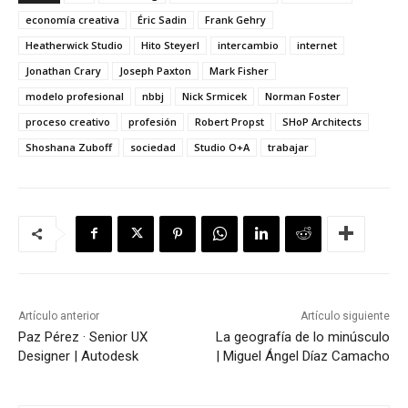
economía creativa
Éric Sadin
Frank Gehry
Heatherwick Studio
Hito Steyerl
intercambio
internet
Jonathan Crary
Joseph Paxton
Mark Fisher
modelo profesional
nbbj
Nick Srmicek
Norman Foster
proceso creativo
profesión
Robert Propst
SHoP Architects
Shoshana Zuboff
sociedad
Studio O+A
trabajar
Artículo anterior
Artículo siguiente
Paz Pérez · Senior UX
La geografía de lo minúsculo
Designer | Autodesk
| Miguel Ángel Díaz Camacho