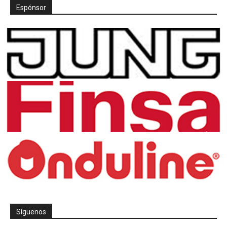
Espónsor
Síguenos