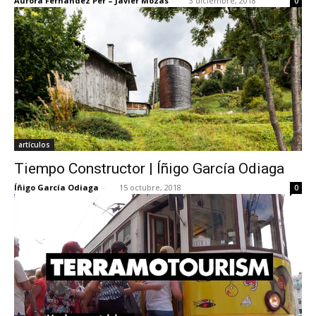
Aurora Fernández Per – Javier Mozas
-
3 diciembre, 2018
0
artículos
Tiempo Constructor | Íñigo García Odiaga
Íñigo García Odiaga
-
15 octubre, 2018
0