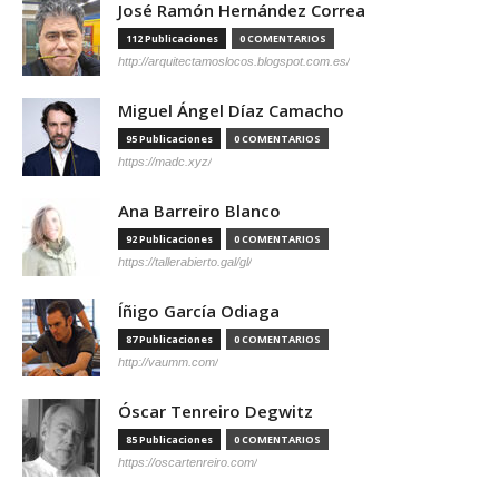
José Ramón Hernández Correa
112 Publicaciones
0 COMENTARIOS
http://arquitectamoslocos.blogspot.com.es/
Miguel Ángel Díaz Camacho
95 Publicaciones
0 COMENTARIOS
https://madc.xyz/
Ana Barreiro Blanco
92 Publicaciones
0 COMENTARIOS
https://tallerabierto.gal/gl/
Íñigo García Odiaga
87 Publicaciones
0 COMENTARIOS
http://vaumm.com/
Óscar Tenreiro Degwitz
85 Publicaciones
0 COMENTARIOS
https://oscartenreiro.com/