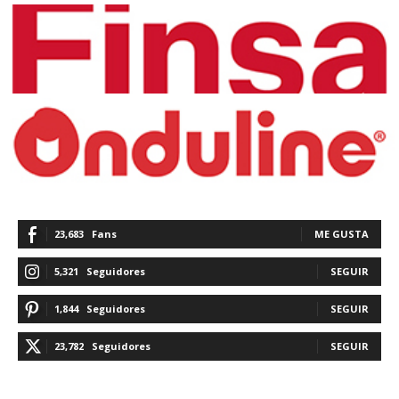
23,683
Fans
ME GUSTA
5,321
Seguidores
SEGUIR
1,844
Seguidores
SEGUIR
23,782
Seguidores
SEGUIR