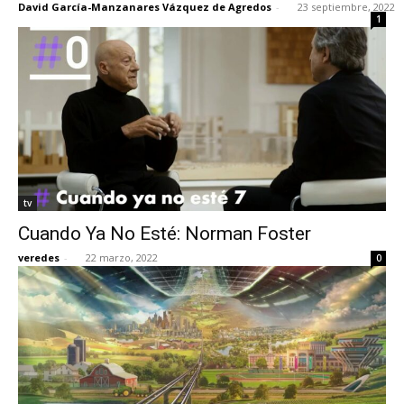
David García-Manzanares Vázquez de Agredos
-
23 septiembre, 2022
1
tv
Cuando Ya No Esté: Norman Foster
veredes
-
22 marzo, 2022
0