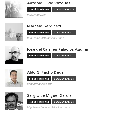
Antonio S. Río Vázquez
57 Publicaciones
0 COMENTARIOS
https://asrv.es/
Marcelo Gardinetti
56 Publicaciones
0 COMENTARIOS
https://marcelogardinetti.com/
José del Carmen Palacios Aguilar
56 Publicaciones
0 COMENTARIOS
Aldo G. Facho Dede
51 Publicaciones
0 COMENTARIOS
http://urbanistas.lat/
Sergio de Miguel García
46 Publicaciones
0 COMENTARIOS
http://www.hand-architecture.com/