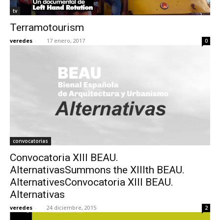
tv
Terramotourism
veredes
-
17 enero, 2017
0
convocatorias
Convocatoria XIII BEAU.
AlternativasSummons the XIIIth BEAU.
AlternativesConvocatoria XIII BEAU.
Alternativas
veredes
-
24 diciembre, 2015
2