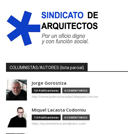
COLUMNISTAS/AUTORES (lista parcial)
Jorge Gorostiza
121 Publicaciones
0 COMENTARIOS
http://cinearquitecturaciudad.blogspot.com.es/
Miquel Lacasta Codorniu
113 Publicaciones
0 COMENTARIOS
https://axonometrica.wordpress.com/