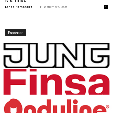
Landa Hernández
-
11 septiembre, 2020
1
Espónsor