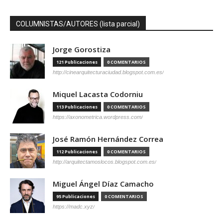
COLUMNISTAS/AUTORES (lista parcial)
Jorge Gorostiza
121 Publicaciones
0 COMENTARIOS
http://cinearquitecturaciudad.blogspot.com.es/
Miquel Lacasta Codorniu
113 Publicaciones
0 COMENTARIOS
https://axonometrica.wordpress.com/
José Ramón Hernández Correa
112 Publicaciones
0 COMENTARIOS
http://arquitectamoslocos.blogspot.com.es/
Miguel Ángel Díaz Camacho
95 Publicaciones
0 COMENTARIOS
https://madc.xyz/