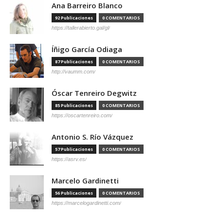
Ana Barreiro Blanco
92 Publicaciones
0 COMENTARIOS
https://tallerabierto.gal/gl/
Íñigo García Odiaga
87 Publicaciones
0 COMENTARIOS
http://vaumm.com/
Óscar Tenreiro Degwitz
85 Publicaciones
0 COMENTARIOS
https://oscartenreiro.com/
Antonio S. Río Vázquez
57 Publicaciones
0 COMENTARIOS
https://asrv.es/
Marcelo Gardinetti
56 Publicaciones
0 COMENTARIOS
https://marcelogardinetti.com/