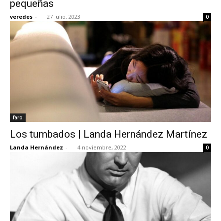
pequeñas
veredes
-
27 julio, 2023
0
[:]
faro
Los tumbados | Landa Hernández Martínez
Landa Hernández
-
4 noviembre, 2022
0