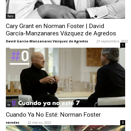
faro
Cary Grant en Norman Foster | David
García-Manzanares Vázquez de Agredos
David García-Manzanares Vázquez de Agredos
-
23 septiembre, 2022
1
tv
Cuando Ya No Esté: Norman Foster
veredes
-
22 marzo, 2022
0