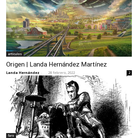
artículos
Origen | Landa Hernández Martínez
Landa Hernández
-
28 febrero, 2022
2
faro