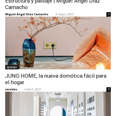
Estructura y paisaje | Miguel Ángel Díaz
Camacho
Miguel Ángel Díaz Camacho
-
8 mayo, 2023
0
aparejo
JUNG HOME, la nueva domótica fácil para
el hogar
veredes
-
6 abril, 2023
0