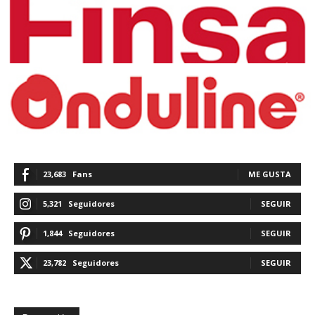
23,683
Fans
ME GUSTA
5,321
Seguidores
SEGUIR
1,844
Seguidores
SEGUIR
23,782
Seguidores
SEGUIR