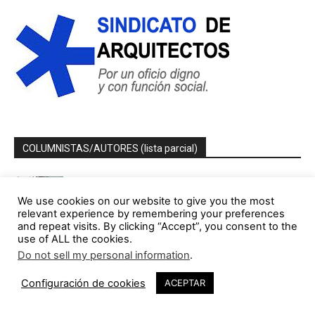
COLUMNISTAS/AUTORES (lista parcial)
Jorge Gorostiza
We use cookies on our website to give you the most
121 Publicaciones
0 COMENTARIOS
relevant experience by remembering your preferences
http://cinearquitecturaciudad.blogspot.com.es/
and repeat visits. By clicking “Accept”, you consent to the
use of ALL the cookies.
Miquel Lacasta Codorniu
Do not sell my personal information
.
113 Publicaciones
0 COMENTARIOS
https://axonometrica.wordpress.com/
Configuración de cookies
ACEPTAR
José Ramón Hernández Correa