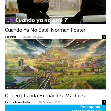
tv
Cuando Ya No Esté: Norman Foster
veredes
-
22 marzo, 2022
0
artículos
Origen | Landa Hernández Martínez
Landa Hernández
-
28 febrero, 2022
2