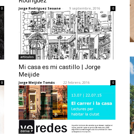
Rodríguez
Jorge Rodríguez Seoane
-
9 septiembre, 2016
0
0
artículos
Mi casa es mi castillo | Jorge
Meijide
Jorge Meijide Tomás
-
22 febrero, 2016
0
0
deriva