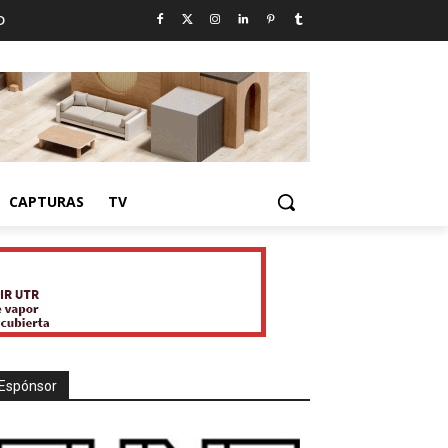
D
CAPTURAS
TV
Espónsor