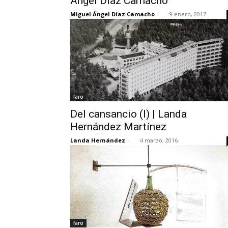
Ángel Díaz Camacho
Miguel Ángel Díaz Camacho
-
9 enero, 2017
faro
Del cansancio (I) | Landa
Hernández Martínez
Landa Hernández
-
4 marzo, 2016
faro