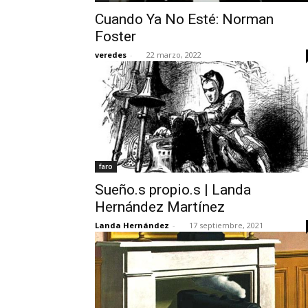
Cuando Ya No Esté: Norman
Foster
veredes
-
22 marzo, 2022
faro
Sueño.s propio.s | Landa
Hernández Martínez
Landa Hernández
-
17 septiembre, 2021