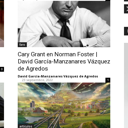
faro
z
Cary Grant en Norman Foster |
David García-Manzanares Vázquez
de Agredos
0
David García-Manzanares Vázquez de Agredos
-
23 septiembre, 2022
1
artículos