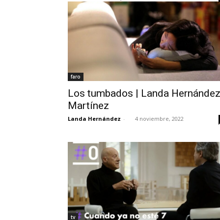
faro
Los tumbados | Landa Hernánde
Martínez
Landa Hernández
-
4 noviembre, 2022
tv