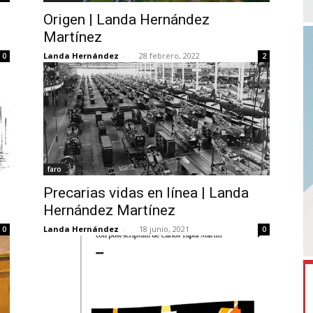
Origen | Landa Hernández
Martínez
Landa Hernández
-
28 febrero, 2022
0
2
faro
Precarias vidas en línea | Landa
Hernández Martínez
Landa Hernández
-
18 junio, 2021
0
0