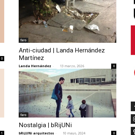
faro
Anti-ciudad | Landa Hernández
Martínez
0
Landa Hernández
-
13 marzo, 2026
0
faro
Nostalgia | bRijUNi
bRijUNi arquitectos
-
10 mayo, 2024
1
0