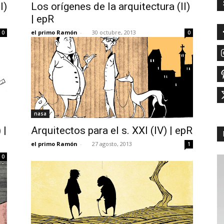
I)
Los orígenes de la arquitectura (II)
| epR
el primo Ramón
-
30 octubre, 2013
0
0
nasa
 |
Arquitectos para el s. XXI (IV) | epR
el primo Ramón
-
27 agosto, 2013
1
0