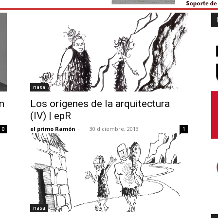
nasa
n
Los orígenes de la arquitectura
(IV) | epR
el primo Ramón
-
30 diciembre, 2013
0
1
nasa