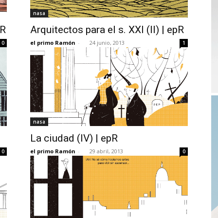
nasa
pR
Arquitectos para el s. XXI (II) | epR
el primo Ramón
-
24 junio, 2013
0
1
nasa
La ciudad (IV) | epR
el primo Ramón
-
29 abril, 2013
0
0