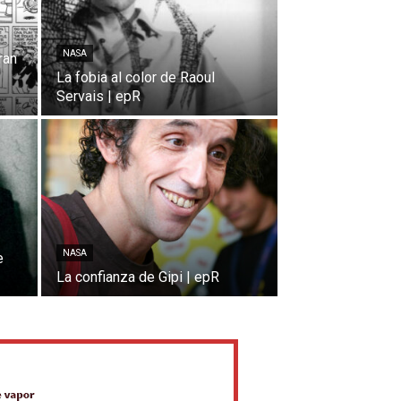
NASA
ran
La fobia al color de Raoul
Servais | epR
NASA
e
La confianza de Gipi | epR