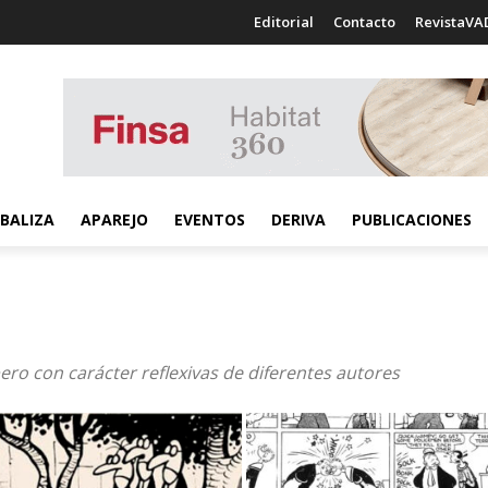
Editorial
Contacto
RevistaVA
BALIZA
APAREJO
EVENTOS
DERIVA
PUBLICACIONES
pero con carácter reflexivas de diferentes autores