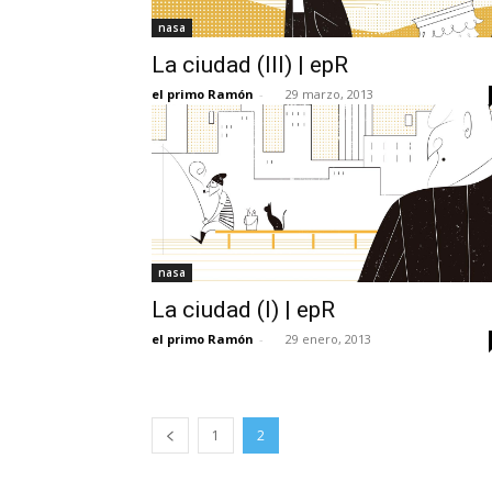
nasa
La ciudad (III) | epR
el primo Ramón
-
29 marzo, 2013
nasa
La ciudad (I) | epR
el primo Ramón
-
29 enero, 2013
1
2