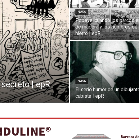
NASA
Popeye: cuando los barcos e
de madera y los hombres de
hierro | epR
secreto | epR
NASA
El serio humor de un dibujant
cubista | epR