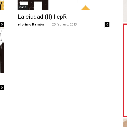
nasa
La ciudad (II) | epR
el primo Ramón
-
25 febrero, 2013
0
0
0