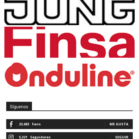
Síguenos
23,683
Fans
ME GUSTA
5,321
Seguidores
SEGUIR