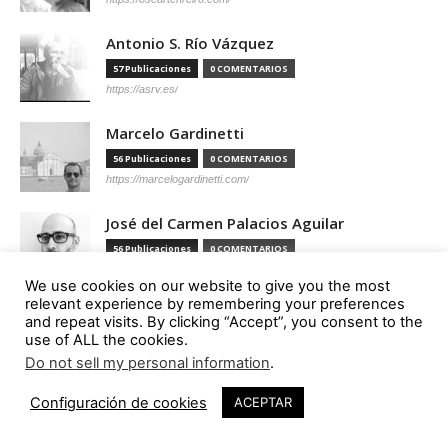
Antonio S. Río Vázquez
57 Publicaciones
0 COMENTARIOS
https://asrv.es/
Marcelo Gardinetti
56 Publicaciones
0 COMENTARIOS
https://marcelogardinetti.com/
José del Carmen Palacios Aguilar
56 Publicaciones
0 COMENTARIOS
We use cookies on our website to give you the most
relevant experience by remembering your preferences
Aldo G. Facho Dede
and repeat visits. By clicking “Accept”, you consent to the
use of ALL the cookies.
51 Publicaciones
0 COMENTARIOS
http://urbanistas.lat/
Do not sell my personal information
.
2
Sergio de Miguel García
Configuración de cookies
ACEPTAR
46 Publicaciones
0 COMENTARIOS