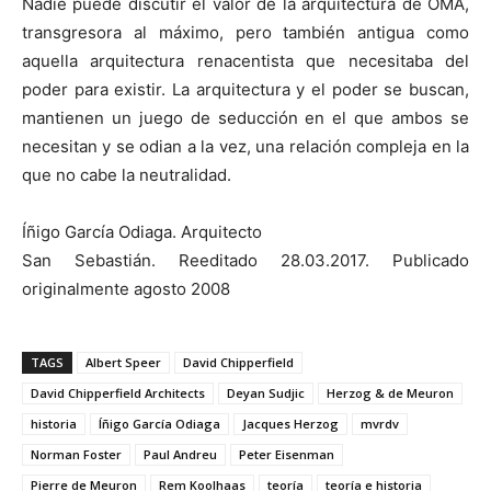
Nadie puede discutir el valor de la arquitectura de OMA,
transgresora al máximo, pero también antigua como
aquella arquitectura renacentista que necesitaba del
poder para existir. La arquitectura y el poder se buscan,
mantienen un juego de seducción en el que ambos se
necesitan y se odian a la vez, una relación compleja en la
que no cabe la neutralidad.
Íñigo García Odiaga. Arquitecto
San Sebastián. Reeditado 28.03.2017. Publicado
originalmente agosto 2008
TAGS
Albert Speer
David Chipperfield
David Chipperfield Architects
Deyan Sudjic
Herzog & de Meuron
historia
Íñigo García Odiaga
Jacques Herzog
mvrdv
Norman Foster
Paul Andreu
Peter Eisenman
Pierre de Meuron
Rem Koolhaas
teoría
teoría e historia