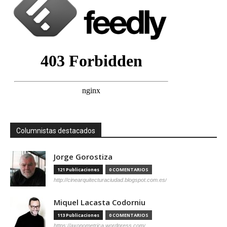
Columnistas destacados
Jorge Gorostiza
121 Publicaciones
0 COMENTARIOS
http://cinearquitecturaciudad.blogspot.com.es/
Miquel Lacasta Codorniu
113 Publicaciones
0 COMENTARIOS
https://axonometrica.wordpress.com/