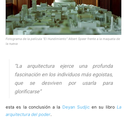
[:]
Fotograma de la película “El Hundimiento” Albert Speer frente a la maqueta de
la nueva
“La arquitectura ejerce una profunda
fascinación en los individuos más egoistas,
que se desviven por usarla para
glorificarse”
esta es la conclusión a la
Deyan Sudjic
en su libro
La
arquitectura del poder
.