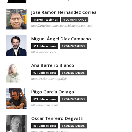
José Ramón Hernández Correa
112 Publicaciones
0 COMENTARIOS
http://arquitectamoslocos.blogspot.com.es/
Miguel Ángel Díaz Camacho
95 Publicaciones
0 COMENTARIOS
https://madc.xyz/
Ana Barreiro Blanco
92 Publicaciones
0 COMENTARIOS
https://tallerabierto.gal/gl/
Íñigo García Odiaga
87 Publicaciones
0 COMENTARIOS
http://vaumm.com/
Óscar Tenreiro Degwitz
85 Publicaciones
0 COMENTARIOS
https://oscartenreiro.com/