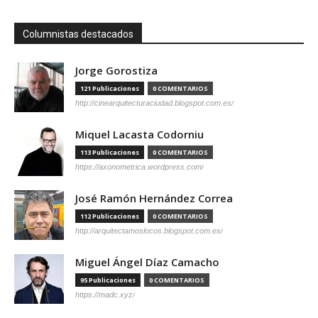
Columnistas destacados
Jorge Gorostiza
121 Publicaciones
0 COMENTARIOS
http://cinearquitecturaciudad.blogspot.com.es/
Miquel Lacasta Codorniu
113 Publicaciones
0 COMENTARIOS
https://axonometrica.wordpress.com/
José Ramón Hernández Correa
112 Publicaciones
0 COMENTARIOS
http://arquitectamoslocos.blogspot.com.es/
Miguel Ángel Díaz Camacho
95 Publicaciones
0 COMENTARIOS
https://madc.xyz/