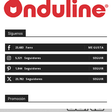
Síguenos
23,683
Fans
ME GUSTA
5,321
Seguidores
SEGUIR
1,844
Seguidores
SEGUIR
23,782
Seguidores
SEGUIR
Promoción