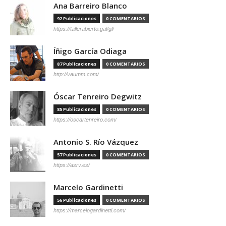
Ana Barreiro Blanco
92 Publicaciones
0 COMENTARIOS
https://tallerabierto.gal/gl/
Íñigo García Odiaga
87 Publicaciones
0 COMENTARIOS
http://vaumm.com/
Óscar Tenreiro Degwitz
85 Publicaciones
0 COMENTARIOS
https://oscartenreiro.com/
Antonio S. Río Vázquez
57 Publicaciones
0 COMENTARIOS
https://asrv.es/
Marcelo Gardinetti
56 Publicaciones
0 COMENTARIOS
https://marcelogardinetti.com/